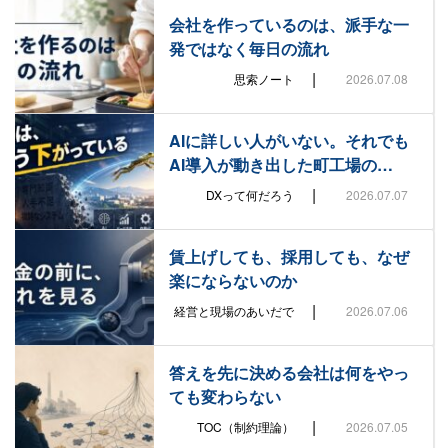
会社を作っているのは、派手な一
発ではなく毎日の流れ
|
思索ノート
2026.07.08
AIに詳しい人がいない。それでも
AI導入が動き出した町工場の…
|
DXって何だろう
2026.07.07
賃上げしても、採用しても、なぜ
楽にならないのか
|
経営と現場のあいだで
2026.07.06
答えを先に決める会社は何をやっ
ても変わらない
|
TOC（制約理論）
2026.07.05