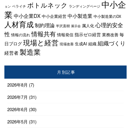
中小企
ボトルネック
ペライチ
ランディングページ
ョン
業
中小企業DX
中小製造業
中小企業経営
中小製造業のDX
人材育成
心理的安全
制約理論
属人化
半沢直樹
展示会
情報共有
性
指示ゼロ経営
毎
情報発信
業務改善
情報の流れ
現場と経営
組織づくり
日ブログ
生成AI
組織
現場改善
製造業
経営者
月別記事
2026年8月
(7)
2026年7月
(31)
2026年6月
(30)
2026年5月
(31)