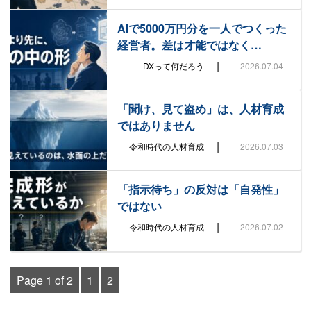
AIで5000万円分を一人でつくった
経営者。差は才能ではなく…
|
DXって何だろう
2026.07.04
「聞け、見て盗め」は、人材育成
ではありません
|
令和時代の人材育成
2026.07.03
「指示待ち」の反対は「自発性」
ではない
|
令和時代の人材育成
2026.07.02
Page 1 of 2
1
2