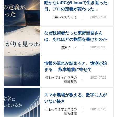
動かないPCがLinuxで生き返った
日、プロの定義が変わった…
|
DXって何だろう
2026.07.31
なぜ技術者だった東野圭吾さん
は、あれほどの物語を書けたのか
|
思索ノート
2026.07.30
情報の流れが詰まると、憶測が始
まる──熊本地震に寄せて
|
伝わってますか？その
2026.07.29
情報発信
スマホ農場が教える、数字に人が
いない怖さ
|
伝わってますか？その
2026.07.28
情報発信