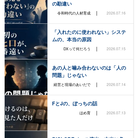
の勘違い
|
令和時代の人材育成
2026.07.16
「入れたのに使われない」システ
ムの、本当の原因
|
DXって何だろう
2026.07.15
あの人と噛み合わないのは「人の
問題」じゃない
|
経営と現場のあいだで
2026.07.14
FとJの、ぽっちの話
|
ほめ育
2026.07.13