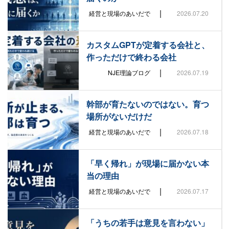
|
経営と現場のあいだで
2026.07.20
カスタムGPTが定着する会社と、
作っただけで終わる会社
|
NJE理論ブログ
2026.07.19
幹部が育たないのではない。育つ
場所がないだけだ
|
経営と現場のあいだで
2026.07.18
「早く帰れ」が現場に届かない本
当の理由
|
経営と現場のあいだで
2026.07.17
「うちの若手は意見を言わない」