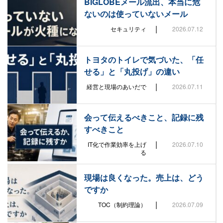
BIGLOBEメール流出、本当に危
ないのは使っていないメール
|
セキュリティ
2026.07.12
トヨタのトイレで気づいた、「任
せる」と「丸投げ」の違い
|
経営と現場のあいだで
2026.07.11
会って伝えるべきこと、記録に残
すべきこと
|
IT化で作業効率を上げ
2026.07.10
る
現場は良くなった。売上は、どう
ですか
|
TOC（制約理論）
2026.07.09