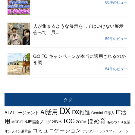
60件のビュー
人が集まるような展示をしてはいけない展示
会って、展...
59件のビュー
GO TO キャンペーンが本当に適用されるのか
を調...
54件のビュー
タグ
DX
AI活用
IT活
DX推進
AI
AIエージェント
Gemini
IT導入
TOC
ほめ育
用
SNS
NJE理論ブログ
MOBIO
ZOOM
ものづくり企業
コミュニケーション
オンライン展示会
デジタルトランスフォーメーシ