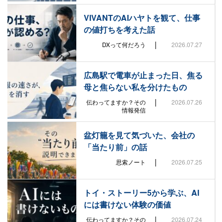
VIVANTのAIハヤトを観て、仕事
の値打ちを考えた話
|
DXって何だろう
2026.07.27
広島駅で電車が止まった日、焦る
母と焦らない私を分けたもの
|
伝わってますか？その
2026.07.26
情報発信
盆灯籠を見て気づいた、会社の
「当たり前」の話
|
思索ノート
2026.07.25
トイ・ストーリー5から学ぶ、AI
には書けない体験の価値
|
伝わってますか？その
2026.07.24