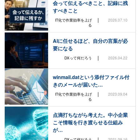
会って伝えるべきこと、記録に残
すべきこと
|
IT化で作業効率を上げ
2026.07.10
る
AIに任せるほど、自分の言葉が必
要になる
|
DXって何だろう
2026.04.22
winmail.datという添付ファイル付
きのメールが届いた…
|
IT化で作業効率を上げ
2023.09.04
る
点滴打ちながら考えた。中小企業
こそ情報を行き渡らせる仕組み
が…
|
DXって何だろう
2021.09.16