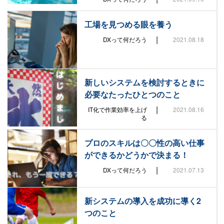
工場を見つめる眼を養う
|
DXって何だろう
2021.08.18
新しいシステムを検討するときに
必要なたったひとつのこと
|
IT化で作業効率を上げ
2021.08.16
る
プロのスキルは〇〇性の高い仕事
ができるかどうかで決まる！
|
DXって何だろう
2021.07.13
新システムの導入を成功に導く2
つのこと