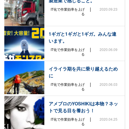
製造業で感じること。
|
IT化で作業効率を上げ
2020.09.23
る
1ギガと1ギガと1ギガ。みんな違
います。
|
IT化で作業効率を上げ
2020.06.09
る
イライラ期を共に乗り越えるため
に
|
IT化で作業効率を上げ
2020.06.03
る
アメブロのYOSHIKIは本物？ネッ
トで見る目を養おう！
|
IT化で作業効率を上げ
2020.04.25
る