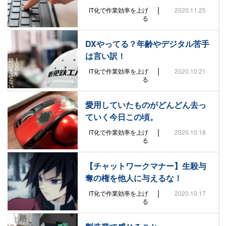
|
IT化で作業効率を上げ
2020.11.25
る
DXやってる？年齢やデジタル苦手
は言い訳！
|
IT化で作業効率を上げ
2020.10.21
る
愛用していたものがどんどん去っ
ていく今日この頃。
|
IT化で作業効率を上げ
2020.10.18
る
【チャットワークマナー】生殺与
奪の権を他人に与えるな！
|
IT化で作業効率を上げ
2020.10.17
る