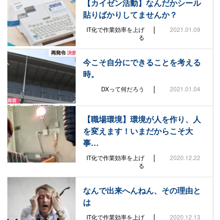
【カイゼン活動】なんだかシール
貼りばかりしてませんか？
|
IT化で作業効率を上げ
2021.01.09
る
今こそ自分にできることを考える
時。
|
DXって何だろう
2021.01.04
【職場環境】環境が人を作り、人
を変えます！いまだからこそ大
事…
|
IT化で作業効率を上げ
2020.12.22
る
なんで出来へんねん、その理由と
は
|
IT化で作業効率を上げ
2020.12.13