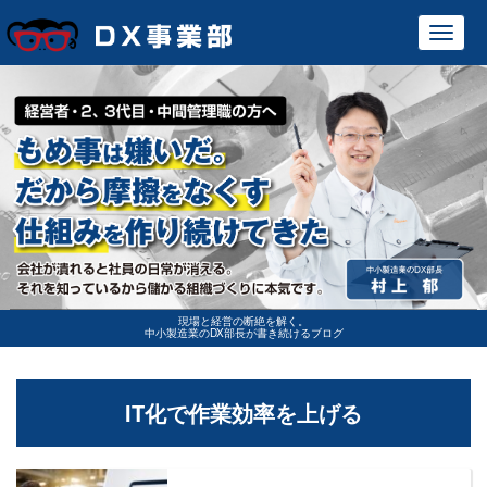
Toggl
navig
現場と経営の断絶を解く。
中小製造業のDX部長が書き続けるブログ
IT化で作業効率を上げる