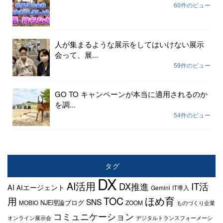
60件のビュー
人が集まるような展示をしてはいけない展示
会って、展...
59件のビュー
GO TO キャンペーンが本当に適用されるのか
を調...
54件のビュー
タグ
DX
AI活用
IT活
DX推進
AI
AIエージェント
Gemini
IT導入
TOC
ほめ育
用
SNS
NJE理論ブログ
MOBIO
ZOOM
ものづくり企業
コミュニケーション
オンライン展示会
デジタルトランスフォーメーシ