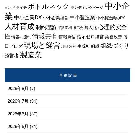
中小企
ボトルネック
ペライチ
ランディングページ
ョン
業
中小企業DX
中小製造業
中小企業経営
中小製造業のDX
人材育成
心理的安全
制約理論
属人化
半沢直樹
展示会
情報共有
性
指示ゼロ経営
毎
情報発信
業務改善
情報の流れ
現場と経営
組織づくり
日ブログ
生成AI
組織
現場改善
製造業
経営者
月別記事
2026年8月
(7)
2026年7月
(31)
2026年6月
(30)
2026年5月
(31)