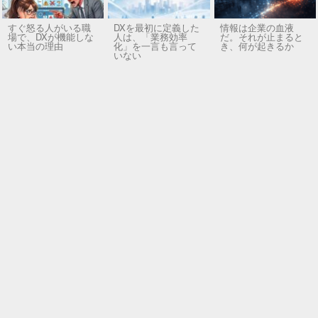
すぐ怒る人がいる職
DXを最初に定義した
情報は企業の血液
場で、DXが機能しな
人は、「業務効率
だ。それが止まると
い本当の理由
化」を一言も言って
き、何が起きるか
いない