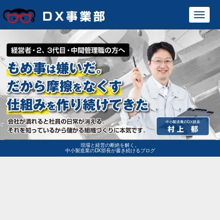
Toggl
navig
現場と経営の断絶を解く。
中小製造業のDX部長が書き続けるブログ