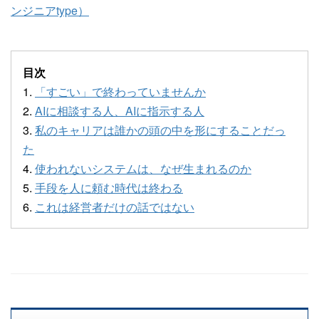
ンジニアtype）
目次
1.
「すごい」で終わっていませんか
2.
AIに相談する人、AIに指示する人
3.
私のキャリアは誰かの頭の中を形にすることだっ
た
4.
使われないシステムは、なぜ生まれるのか
5.
手段を人に頼む時代は終わる
6.
これは経営者だけの話ではない