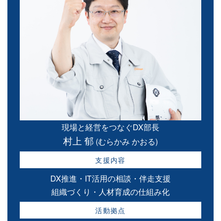
現場と経営をつなぐDX部長
村上 郁
(むらかみ かおる)
支援内容
DX推進・IT活用の相談・伴走支援
組織づくり・人材育成の仕組み化
活動拠点