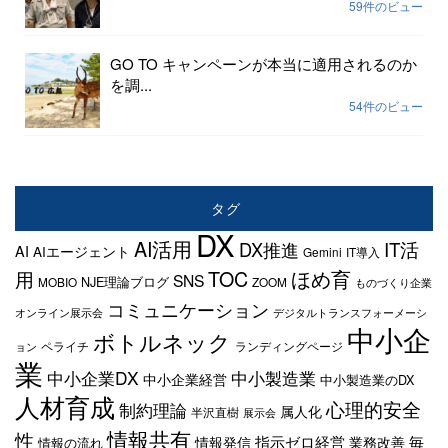
59件のビュー
GO TO キャンペーンが本当に適用されるのか
を調...
54件のビュー
タグ
DX
AI活用
IT活
DX推進
AI
AIエージェント
Gemini
IT導入
TOC
ほめ育
用
SNS
NJE理論ブログ
MOBIO
ZOOM
ものづくり企業
コミュニケーション
オンライン展示会
デジタルトランスフォーメーシ
中小企
ボトルネック
ペライチ
ランディングページ
ョン
業
中小企業DX
中小製造業
中小企業経営
中小製造業のDX
人材育成
心理的安全
制約理論
属人化
半沢直樹
展示会
情報共有
性
指示ゼロ経営
毎
情報発信
業務改善
情報の流れ