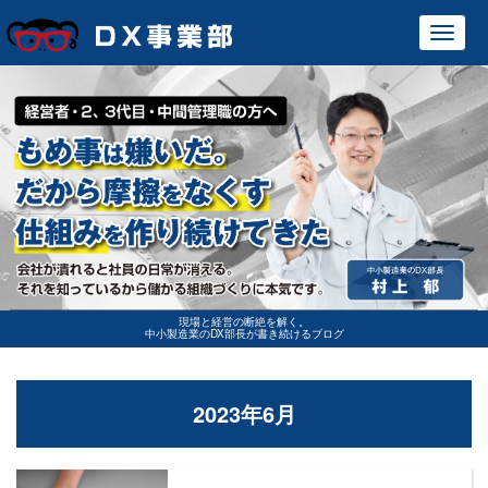
Toggl
navig
現場と経営の断絶を解く。
中小製造業のDX部長が書き続けるブログ
2023年6月