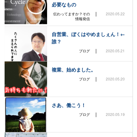
必要なもの
|
伝わってますか？その
2020.05.22
情報発信
自営業、ぼくはやめましぇん！←
誰？
|
ブログ
2020.05.21
複業、始めました。
|
ブログ
2020.05.20
さあ、働こう！
|
ブログ
2020.05.19