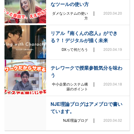
なツールの使い方
|
ダメなシステムの使い
2020.04.20
方
リアル『南くんの恋人』ができ
る？！デジタルが描く未来
|
DXって何だろう
2020.04.19
テレワークで授業参観気分を味わ
う
|
中小企業のシステム構
2020.04.18
築のポイント
NJE理論ブログはアメブロで書い
ています。
|
NJE理論ブログ
2020.04.02