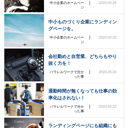
|
中小企業のホームペー
2020.05.26
ジ
中小ものづくり企業にランディン
グページを。
|
中小企業のホームペー
2020.05.25
ジ
会社勤めと自営業、どちらもやり
抜く力を！
|
パラレルワークで分か
2020.05.24
った事
通勤時間が無くなっても仕事の効
率化はされない！
|
パラレルワークで分か
2020.05.23
った事
ランディングページにも組織にも