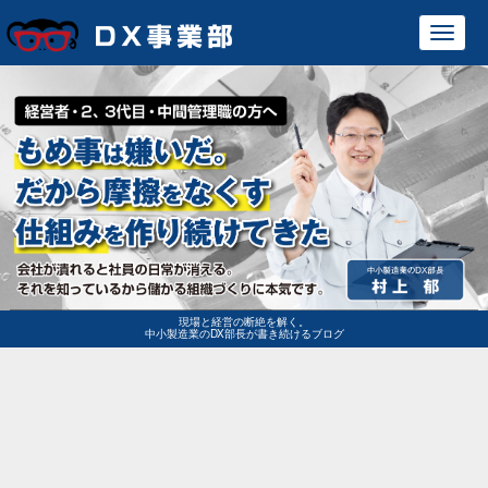
Toggl
navig
現場と経営の断絶を解く。
中小製造業のDX部長が書き続けるブログ