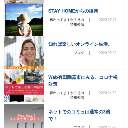
STAY HOMEからの復興
|
伝わってますか？その
2020.05.06
情報発信
知れば楽しいオンライン生活。
|
ブログ
2020.05.03
Web有田陶器市にみる、コロナ禍
対策
|
伝わってますか？その
2020.04.30
情報発信
ネットでのコミュは通常の3倍
で！
|
ブログ
2020.04.28