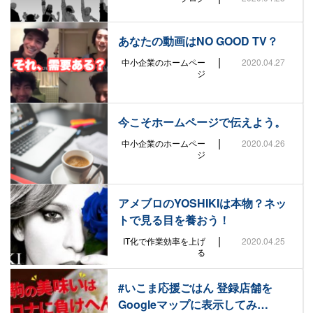
あなたの動画はNO GOOD TV？
|
中小企業のホームペー
2020.04.27
ジ
今こそホームページで伝えよう。
|
中小企業のホームペー
2020.04.26
ジ
アメブロのYOSHIKIは本物？ネッ
トで見る目を養おう！
|
IT化で作業効率を上げ
2020.04.25
る
#いこま応援ごはん 登録店舗を
Googleマップに表示してみ…