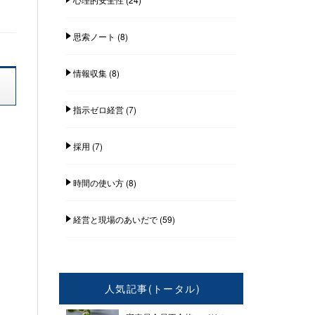
思索ノート
(8)
情報収集
(8)
指示ゼロ経営
(7)
採用
(7)
時間の使い方
(8)
経営と現場のあいだで
(59)
人気記事(トータル)