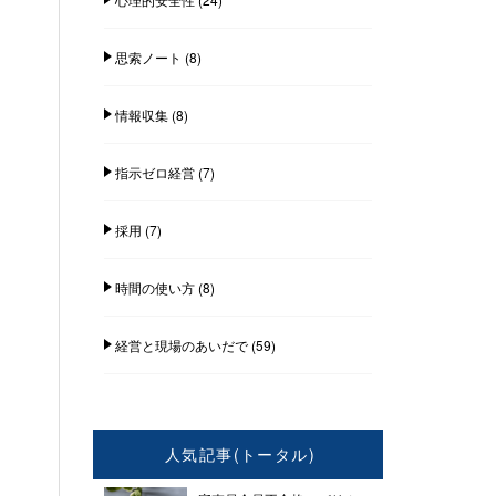
思索ノート
(8)
情報収集
(8)
指示ゼロ経営
(7)
採用
(7)
時間の使い方
(8)
経営と現場のあいだで
(59)
人気記事(トータル)