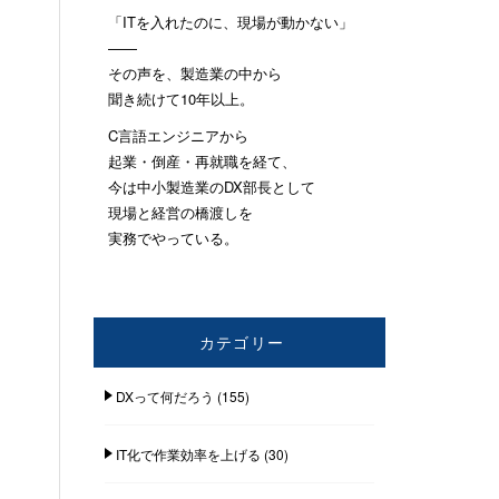
「ITを入れたのに、現場が動かない」
——
その声を、製造業の中から
聞き続けて10年以上。
C言語エンジニアから
起業・倒産・再就職を経て、
今は中小製造業のDX部長として
現場と経営の橋渡しを
実務でやっている。
カテゴリー
DXって何だろう
(155)
IT化で作業効率を上げる
(30)