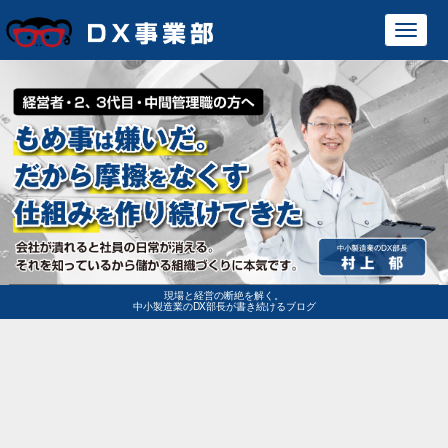
Toggl
navig
現場と経営の断絶を解く。
中小製造業のDX部長が書き続けるブログ