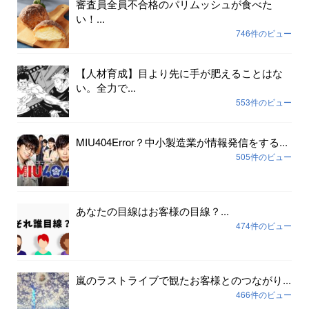
審査員全員不合格のパリムッシュが食べた
い！...
746件のビュー
【人材育成】目より先に手が肥えることはな
い。全力で...
553件のビュー
MIU404Error？中小製造業が情報発信をする...
505件のビュー
あなたの目線はお客様の目線？...
474件のビュー
嵐のラストライブで観たお客様とのつながり...
466件のビュー