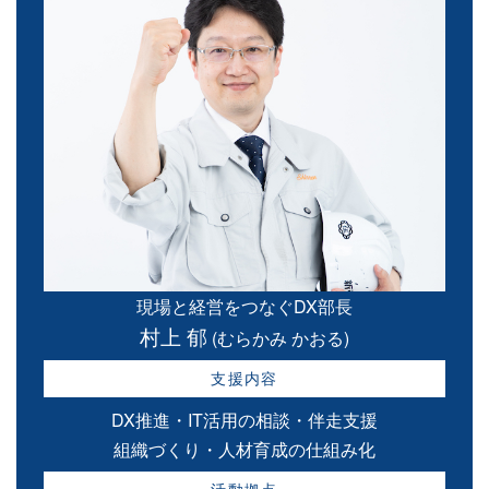
現場と経営をつなぐDX部長
村上 郁
(むらかみ かおる)
支援内容
DX推進・IT活用の相談・伴走支援
組織づくり・人材育成の仕組み化