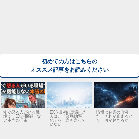
初めての方はこちらの
オススメ記事をお読みください
すぐ怒る人がいる職
DXを最初に定義した
情報は企業の血液
場で、DXが機能しな
人は、「業務効率
だ。それが止まると
い本当の理由
化」を一言も言って
き、何が起きるか
いない