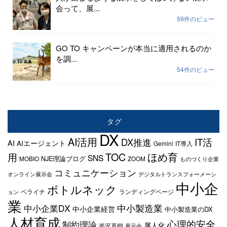
会って、展...
59件のビュー
GO TO キャンペーンが本当に適用されるのか
を調...
54件のビュー
タグ
DX
AI活用
IT活
DX推進
AI
AIエージェント
Gemini
IT導入
TOC
ほめ育
用
SNS
NJE理論ブログ
MOBIO
ZOOM
ものづくり企業
コミュニケーション
オンライン展示会
デジタルトランスフォーメーシ
中小企
ボトルネック
ペライチ
ランディングページ
ョン
業
中小企業DX
中小製造業
中小企業経営
中小製造業のDX
人材育成
心理的安全
制約理論
属人化
半沢直樹
展示会