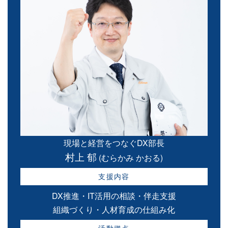
現場と経営をつなぐDX部長
村上 郁
(むらかみ かおる)
支援内容
DX推進・IT活用の相談・伴走支援
組織づくり・人材育成の仕組み化