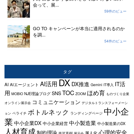
会って、展...
59件のビュー
GO TO キャンペーンが本当に適用されるのか
を調...
54件のビュー
タグ
DX
AI活用
IT活
DX推進
AI
AIエージェント
Gemini
IT導入
TOC
ほめ育
用
SNS
NJE理論ブログ
MOBIO
ZOOM
ものづくり企業
コミュニケーション
オンライン展示会
デジタルトランスフォーメーシ
中小企
ボトルネック
ペライチ
ランディングページ
ョン
業
中小企業DX
中小製造業
中小企業経営
中小製造業のDX
人材育成
心理的安全
制約理論
属人化
半沢直樹
展示会