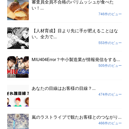
審査員全員不合格のパリムッシュが食べた
い！...
746件のビュー
【人材育成】目より先に手が肥えることはな
い。全力で...
553件のビュー
MIU404Error？中小製造業が情報発信をする...
505件のビュー
あなたの目線はお客様の目線？...
474件のビュー
嵐のラストライブで観たお客様とのつながり...
466件のビュー