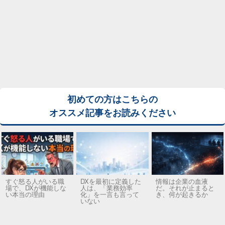
初めての方はこちらの
オススメ記事をお読みください
すぐ怒る人がいる職
DXを最初に定義した
情報は企業の血液
場で、DXが機能しな
人は、「業務効率
だ。それが止まると
い本当の理由
化」を一言も言って
き、何が起きるか
いない