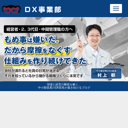
Toggl
navig
現場と経営の断絶を解く。
中小製造業のDX部長が書き続けるブログ