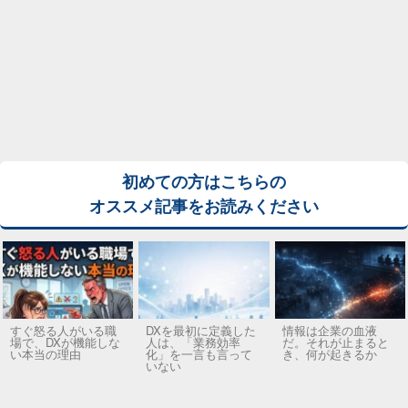
初めての方はこちらの
オススメ記事をお読みください
すぐ怒る人がいる職
DXを最初に定義した
情報は企業の血液
場で、DXが機能しな
人は、「業務効率
だ。それが止まると
い本当の理由
化」を一言も言って
き、何が起きるか
いない