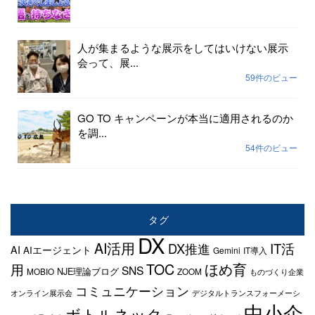
人が集まるような展示をしてはいけない展示
会って、展...
59件のビュー
GO TO キャンペーンが本当に適用されるのか
を調...
54件のビュー
タグ
DX
AI活用
IT活
DX推進
AI
AIエージェント
Gemini
IT導入
TOC
ほめ育
用
SNS
NJE理論ブログ
MOBIO
ZOOM
ものづくり企業
コミュニケーション
オンライン展示会
デジタルトランスフォーメーシ
中小企
ボトルネック