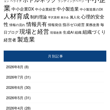
ペライチ
ランディングページ
ョン
業
中小企業DX
中小製造業
中小企業経営
中小製造業のDX
人材育成
心理的安全
制約理論
属人化
半沢直樹
展示会
情報共有
性
指示ゼロ経営
毎
情報発信
業務改善
情報の流れ
現場と経営
組織づくり
日ブログ
生成AI
組織
現場改善
製造業
経営者
月別記事
2026年8月
(8)
2026年7月
(31)
2026年6月
(30)
2026年5月
(31)
2026年4月
(28)