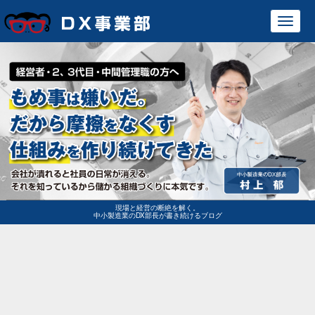
Toggl
navig
現場と経営の断絶を解く。
中小製造業のDX部長が書き続けるブログ