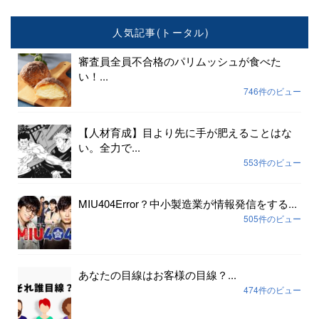
人気記事(トータル)
審査員全員不合格のパリムッシュが食べた
い！...
746件のビュー
【人材育成】目より先に手が肥えることはな
い。全力で...
553件のビュー
MIU404Error？中小製造業が情報発信をする...
505件のビュー
あなたの目線はお客様の目線？...
474件のビュー