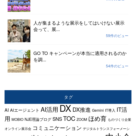
人が集まるような展示をしてはいけない展示
会って、展...
59件のビュー
GO TO キャンペーンが本当に適用されるのか
を調...
54件のビュー
タグ
DX
AI活用
IT活
DX推進
AI
AIエージェント
Gemini
IT導入
TOC
ほめ育
用
SNS
NJE理論ブログ
MOBIO
ZOOM
ものづくり企業
コミュニケーション
オンライン展示会
デジタルトランスフォーメーシ