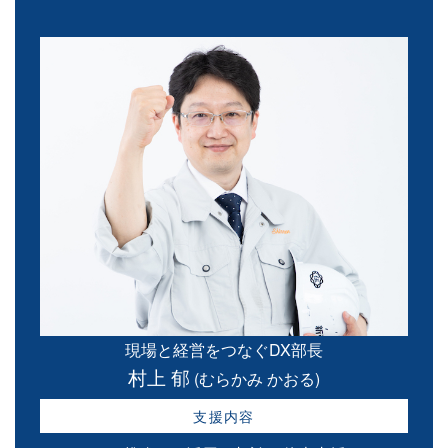
現場と経営をつなぐDX部長
村上 郁
(むらかみ かおる)
支援内容