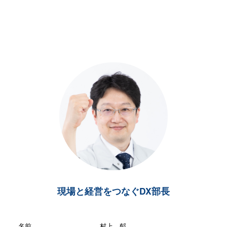
現場と経営をつなぐDX部長
名前
村上 郁