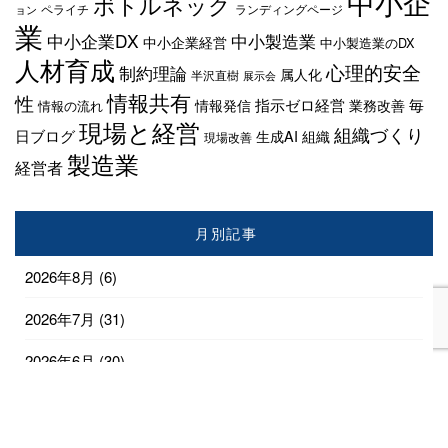
中小企
ボトルネック
ペライチ
ランディングページ
ョン
業
中小企業DX
中小製造業
中小企業経営
中小製造業のDX
人材育成
心理的安全
制約理論
属人化
半沢直樹
展示会
情報共有
性
指示ゼロ経営
毎
情報発信
業務改善
情報の流れ
現場と経営
組織づくり
日ブログ
生成AI
組織
現場改善
製造業
経営者
月別記事
2026年8月
(6)
2026年7月
(31)
2026年6月
(30)
2026年5月
(31)
2026年4月
(28)