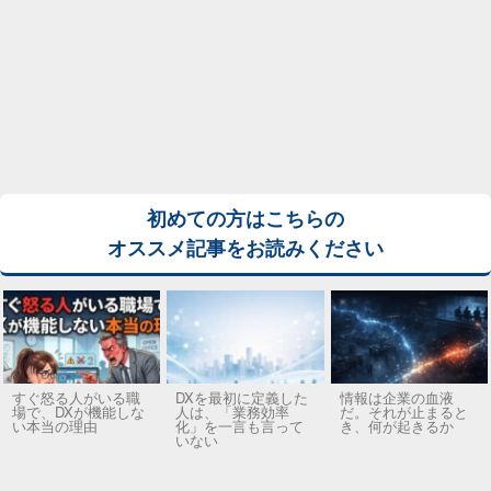
初めての方はこちらの
オススメ記事をお読みください
すぐ怒る人がいる職
DXを最初に定義した
情報は企業の血液
場で、DXが機能しな
人は、「業務効率
だ。それが止まると
い本当の理由
化」を一言も言って
き、何が起きるか
いない