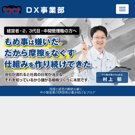
Toggl
navig
現場と経営の断絶を解く。
中小製造業のDX部長が書き続けるブログ