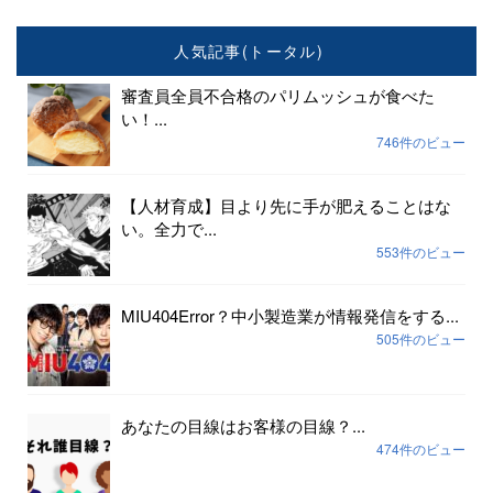
人気記事(トータル)
審査員全員不合格のパリムッシュが食べた
い！...
746件のビュー
【人材育成】目より先に手が肥えることはな
い。全力で...
553件のビュー
MIU404Error？中小製造業が情報発信をする...
505件のビュー
あなたの目線はお客様の目線？...
474件のビュー