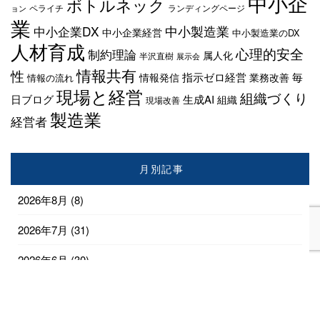
中小企
ボトルネック
ペライチ
ランディングページ
ョン
業
中小企業DX
中小製造業
中小企業経営
中小製造業のDX
人材育成
心理的安全
制約理論
属人化
半沢直樹
展示会
情報共有
性
指示ゼロ経営
毎
情報発信
業務改善
情報の流れ
現場と経営
組織づくり
日ブログ
生成AI
組織
現場改善
製造業
経営者
月別記事
2026年8月
(8)
2026年7月
(31)
2026年6月
(30)
2026年5月
(31)
2026年4月
(28)