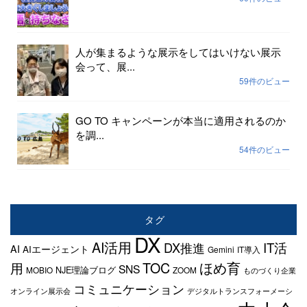
人が集まるような展示をしてはいけない展示
会って、展...
59件のビュー
GO TO キャンペーンが本当に適用されるのか
を調...
54件のビュー
タグ
DX
AI活用
IT活
DX推進
AI
AIエージェント
Gemini
IT導入
TOC
ほめ育
用
SNS
NJE理論ブログ
MOBIO
ZOOM
ものづくり企業
コミュニケーション
オンライン展示会
デジタルトランスフォーメーシ