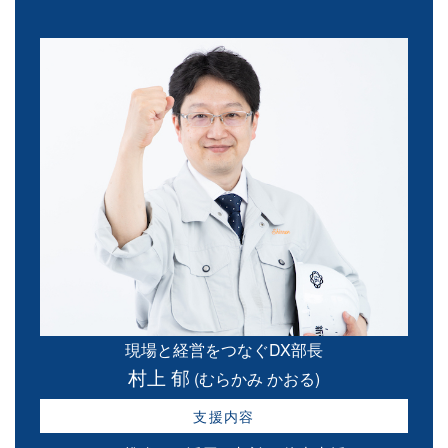
現場と経営をつなぐDX部長
村上 郁
(むらかみ かおる)
支援内容