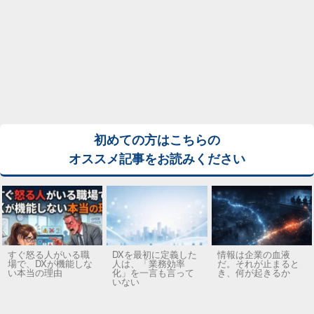
初めての方はこちらの
オススメ記事をお読みください
すぐ怒る人がいる職
DXを最初に定義した
情報は企業の血液
場で、DXが機能しな
人は、「業務効率
だ。それが止まると
い本当の理由
化」を一言も言って
き、何が起きるか
いない