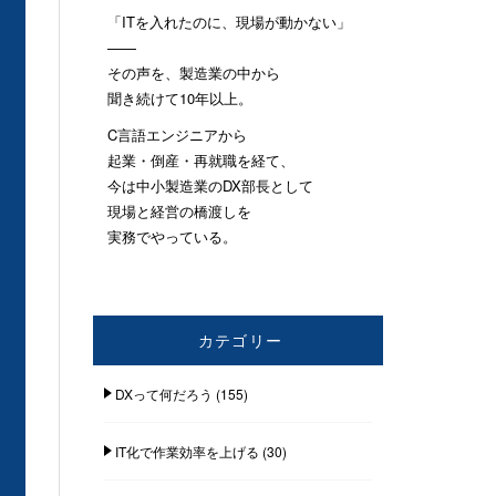
「ITを入れたのに、現場が動かない」
——
その声を、製造業の中から
聞き続けて10年以上。
C言語エンジニアから
起業・倒産・再就職を経て、
今は中小製造業のDX部長として
現場と経営の橋渡しを
実務でやっている。
カテゴリー
DXって何だろう
(155)
IT化で作業効率を上げる
(30)