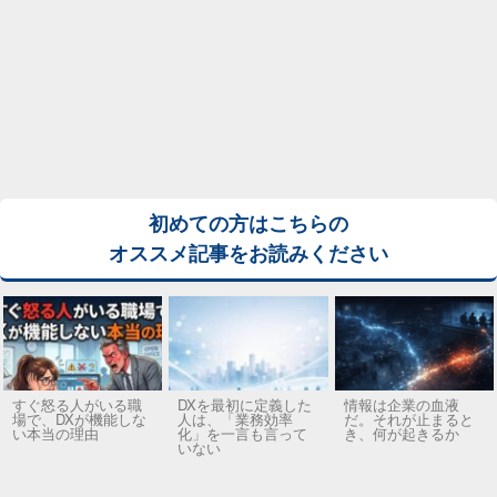
初めての方はこちらの
オススメ記事をお読みください
すぐ怒る人がいる職
DXを最初に定義した
情報は企業の血液
場で、DXが機能しな
人は、「業務効率
だ。それが止まると
い本当の理由
化」を一言も言って
き、何が起きるか
いない