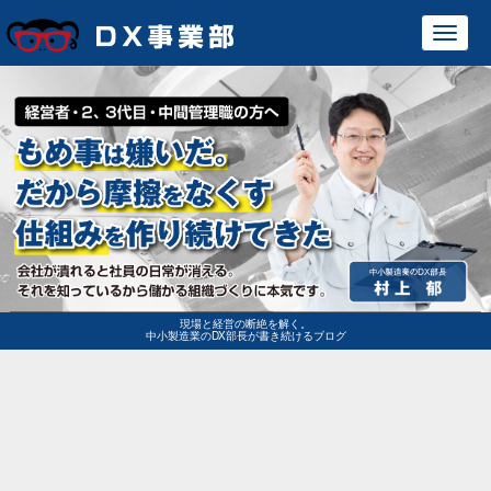
Toggl
navig
現場と経営の断絶を解く。
中小製造業のDX部長が書き続けるブログ