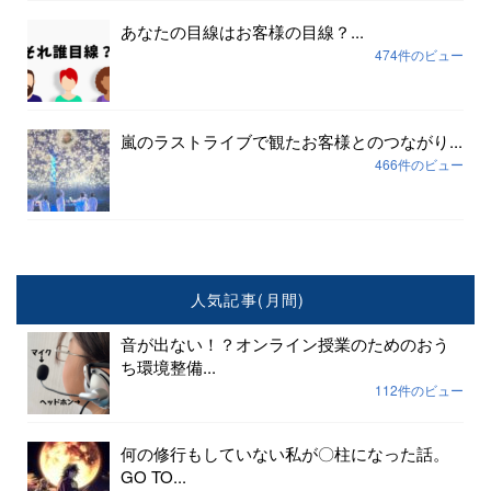
あなたの目線はお客様の目線？...
474件のビュー
嵐のラストライブで観たお客様とのつながり...
466件のビュー
人気記事(月間)
音が出ない！？オンライン授業のためのおう
ち環境整備...
112件のビュー
何の修行もしていない私が〇柱になった話。
GO TO...