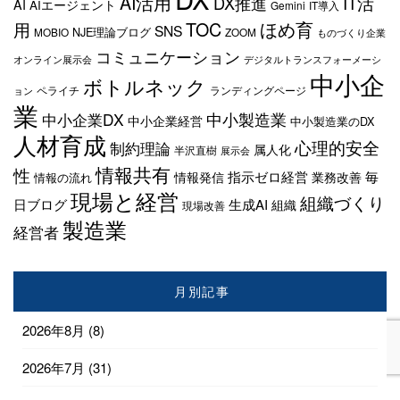
AI活用
IT活
DX推進
AI
AIエージェント
Gemini
IT導入
TOC
ほめ育
用
SNS
NJE理論ブログ
MOBIO
ZOOM
ものづくり企業
コミュニケーション
オンライン展示会
デジタルトランスフォーメーシ
中小企
ボトルネック
ペライチ
ランディングページ
ョン
業
中小企業DX
中小製造業
中小企業経営
中小製造業のDX
人材育成
心理的安全
制約理論
属人化
半沢直樹
展示会
情報共有
性
指示ゼロ経営
毎
情報発信
業務改善
情報の流れ
現場と経営
組織づくり
日ブログ
生成AI
組織
現場改善
製造業
経営者
月別記事
2026年8月
(8)
2026年7月
(31)