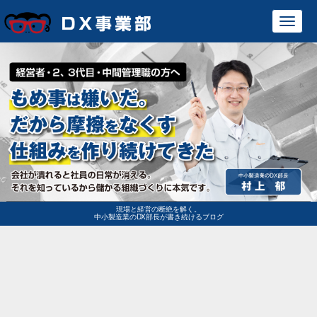
Toggl
navig
現場と経営の断絶を解く。
中小製造業のDX部長が書き続けるブログ