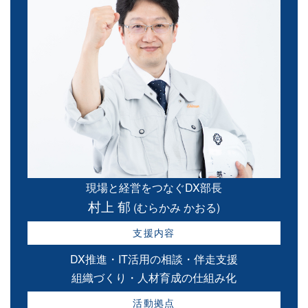
現場と経営をつなぐDX部長
村上 郁
(むらかみ かおる)
支援内容
DX推進・IT活用の相談・伴走支援
組織づくり・人材育成の仕組み化
活動拠点