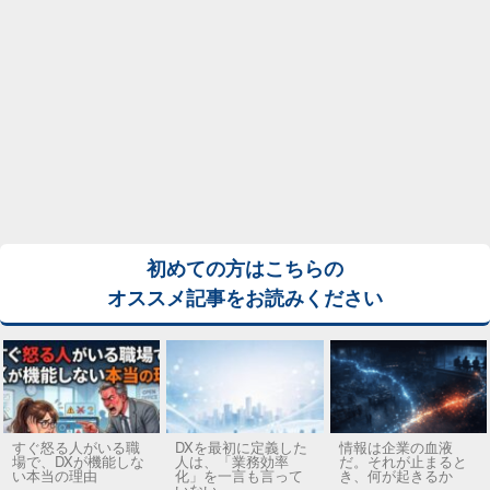
初めての方はこちらの
オススメ記事をお読みください
すぐ怒る人がいる職
DXを最初に定義した
情報は企業の血液
場で、DXが機能しな
人は、「業務効率
だ。それが止まると
い本当の理由
化」を一言も言って
き、何が起きるか
いない