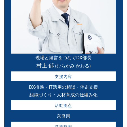
現場と経営をつなぐDX部長
村上 郁
(むらかみ かおる)
支援内容
DX推進・IT活用の相談・伴走支援
組織づくり・人材育成の仕組み化
活動拠点
奈良県
営業時間