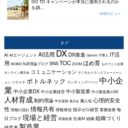
GO TO キャンペーンが本当に適用されるのか
を調...
54件のビュー
タグ
DX
AI活用
IT活
DX推進
AI
AIエージェント
Gemini
IT導入
TOC
ほめ育
用
SNS
NJE理論ブログ
MOBIO
ZOOM
ものづくり企業
コミュニケーション
オンライン展示会
デジタルトランスフォーメーシ
中小企
ボトルネック
ペライチ
ランディングページ
ョン
業
中小企業DX
中小製造業
中小企業経営
中小製造業のDX
人材育成
心理的安全
制約理論
属人化
半沢直樹
展示会
情報共有
性
指示ゼロ経営
毎
情報発信
業務改善
情報の流れ
現場と経営
組織づくり
日ブログ
生成AI
組織
現場改善
製造業
経営者