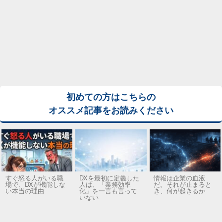
初めての方はこちらの
オススメ記事をお読みください
すぐ怒る人がいる職
DXを最初に定義した
情報は企業の血液
場で、DXが機能しな
人は、「業務効率
だ。それが止まると
い本当の理由
化」を一言も言って
き、何が起きるか
いない