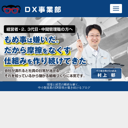
Toggl
navig
現場と経営の断絶を解く。
中小製造業のDX部長が書き続けるブログ