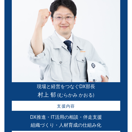
現場と経営をつなぐDX部長
村上 郁
(むらかみ かおる)
支援内容
DX推進・IT活用の相談・伴走支援
組織づくり・人材育成の仕組み化