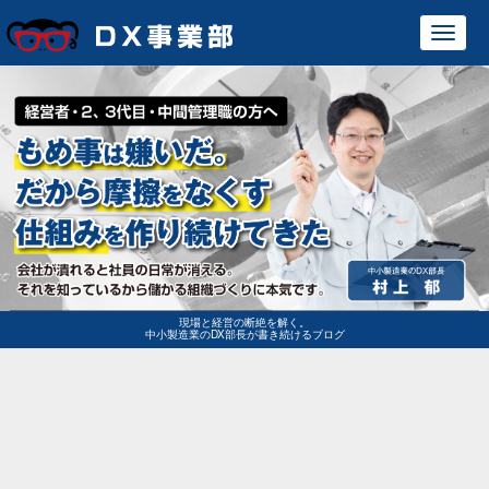
Toggl
navig
現場と経営の断絶を解く。
中小製造業のDX部長が書き続けるブログ