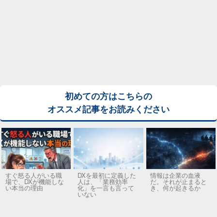
初めての方はこちらの
オススメ記事をお読みください
すぐ怒る人がいる職
DXを最初に定義した
情報は企業の血液
場で、DXが機能しな
人は、「業務効率
だ。それが止まると
い本当の理由
化」を一言も言って
き、何が起きるか
いない