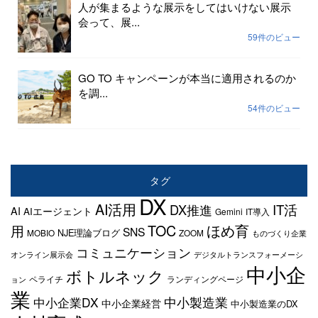
人が集まるような展示をしてはいけない展示
会って、展...
59件のビュー
GO TO キャンペーンが本当に適用されるのか
を調...
54件のビュー
タグ
DX
AI活用
IT活
DX推進
AI
AIエージェント
Gemini
IT導入
TOC
ほめ育
用
SNS
NJE理論ブログ
MOBIO
ZOOM
ものづくり企業
コミュニケーション
オンライン展示会
デジタルトランスフォーメーシ
中小企
ボトルネック
ペライチ
ランディングページ
ョン
業
中小製造業
中小企業DX
中小企業経営
中小製造業のDX