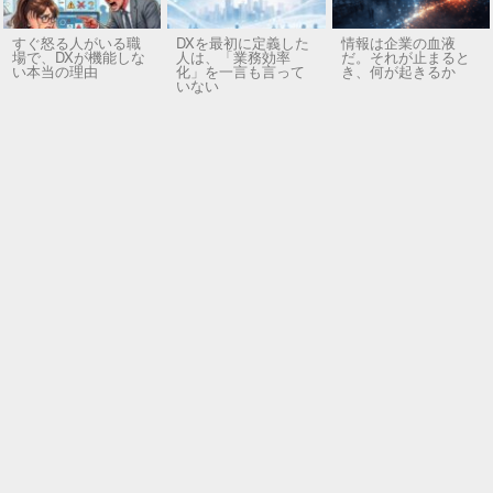
すぐ怒る人がいる職
DXを最初に定義した
情報は企業の血液
場で、DXが機能しな
人は、「業務効率
だ。それが止まると
い本当の理由
化」を一言も言って
き、何が起きるか
いない