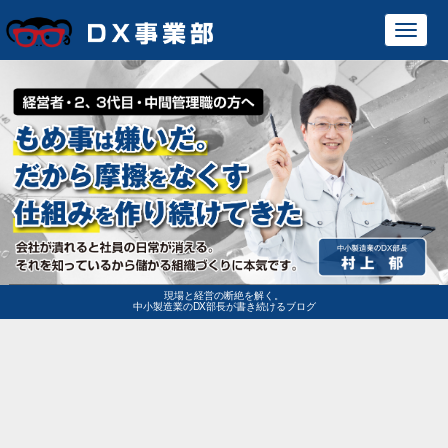
Toggl
navig
現場と経営の断絶を解く。
中小製造業のDX部長が書き続けるブログ