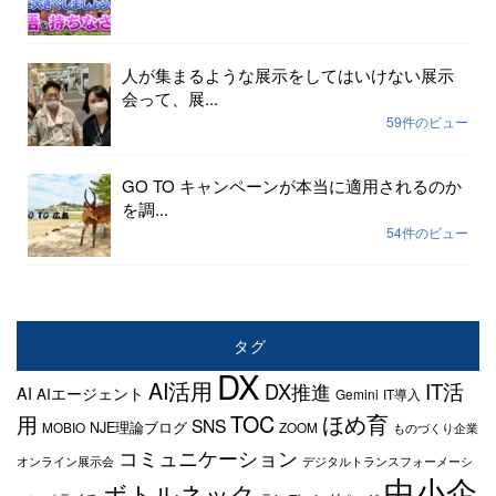
人が集まるような展示をしてはいけない展示
会って、展...
59件のビュー
GO TO キャンペーンが本当に適用されるのか
を調...
54件のビュー
タグ
DX
AI活用
IT活
DX推進
AI
AIエージェント
Gemini
IT導入
TOC
ほめ育
用
SNS
NJE理論ブログ
MOBIO
ZOOM
ものづくり企業
コミュニケーション
オンライン展示会
デジタルトランスフォーメーシ
中小企
ボトルネック