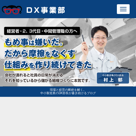
Toggl
navig
現場と経営の断絶を解く。
中小製造業のDX部長が書き続けるブログ