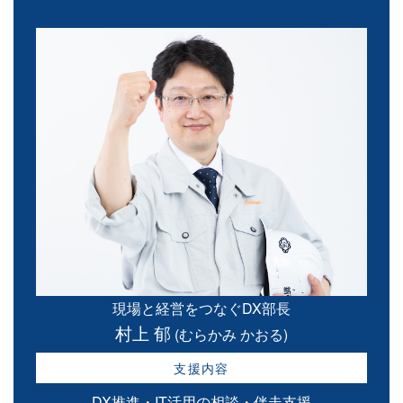
現場と経営をつなぐDX部長
村上 郁
(むらかみ かおる)
支援内容
DX推進・IT活用の相談・伴走支援