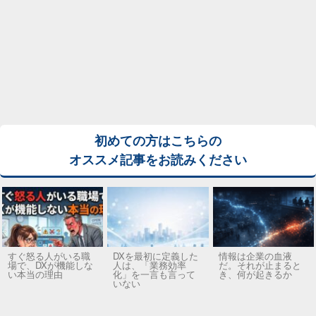
初めての方はこちらの
オススメ記事をお読みください
すぐ怒る人がいる職
DXを最初に定義した
情報は企業の血液
場で、DXが機能しな
人は、「業務効率
だ。それが止まると
い本当の理由
化」を一言も言って
き、何が起きるか
いない