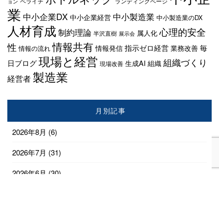
ペライチ
ランディングページ
ョン
業
中小企業DX
中小製造業
中小企業経営
中小製造業のDX
人材育成
心理的安全
制約理論
属人化
半沢直樹
展示会
情報共有
性
指示ゼロ経営
毎
情報発信
業務改善
情報の流れ
現場と経営
組織づくり
日ブログ
生成AI
組織
現場改善
製造業
経営者
月別記事
2026年8月
(6)
2026年7月
(31)
2026年6月
(30)
2026年5月
(31)
2026年4月
(28)