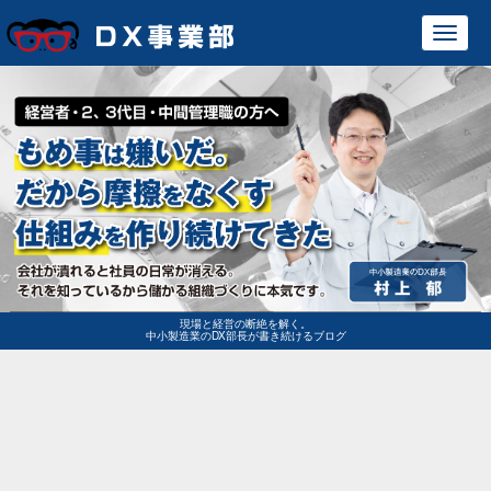
Toggl
navig
現場と経営の断絶を解く。
中小製造業のDX部長が書き続けるブログ