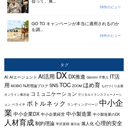
会って、展...
59件のビュー
GO TO キャンペーンが本当に適用されるのか
を調...
54件のビュー
タグ
DX
AI活用
IT活
DX推進
AI
AIエージェント
Gemini
IT導入
TOC
ほめ育
用
SNS
NJE理論ブログ
MOBIO
ZOOM
ものづくり企業
コミュニケーション
オンライン展示会
デジタルトランスフォーメーシ
中小企
ボトルネック
ペライチ
ランディングページ
ョン
業
中小製造業
中小企業DX
中小企業経営
中小製造業のDX
人材育成
心理的安全
制約理論
属人化
半沢直樹
展示会