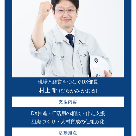
現場と経営をつなぐDX部長
村上 郁
(むらかみ かおる)
支援内容
DX推進・IT活用の相談・伴走支援
組織づくり・人材育成の仕組み化
活動拠点