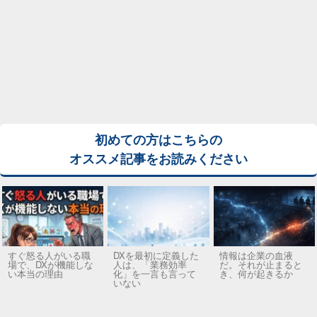
初めての方はこちらの
オススメ記事をお読みください
すぐ怒る人がいる職
DXを最初に定義した
情報は企業の血液
場で、DXが機能しな
人は、「業務効率
だ。それが止まると
い本当の理由
化」を一言も言って
き、何が起きるか
いない