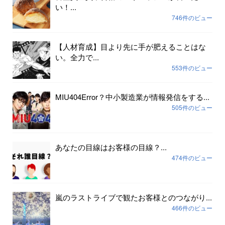
い！...
746件のビュー
【人材育成】目より先に手が肥えることはな
い。全力で...
553件のビュー
MIU404Error？中小製造業が情報発信をする...
505件のビュー
あなたの目線はお客様の目線？...
474件のビュー
嵐のラストライブで観たお客様とのつながり...
466件のビュー