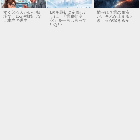
すぐ怒る人がいる職
DXを最初に定義した
情報は企業の血液
場で、DXが機能しな
人は、「業務効率
だ。それが止まると
い本当の理由
化」を一言も言って
き、何が起きるか
いない