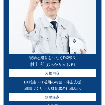
現場と経営をつなぐDX部長
村上 郁
(むらかみ かおる)
支援内容
DX推進・IT活用の相談・伴走支援
組織づくり・人材育成の仕組み化
活動拠点