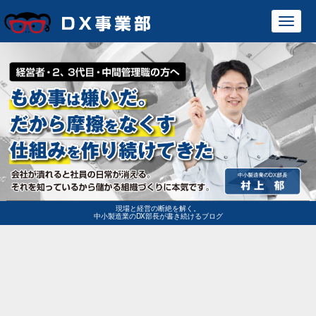
Toggl
navig
現場と経営の断絶を解く。
中小製造業のDX部長が書き続けるブログ