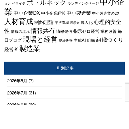
中小企
ボトルネック
ペライチ
ランディングページ
ョン
業
中小企業DX
中小製造業
中小企業経営
中小製造業のDX
人材育成
心理的安全
制約理論
属人化
半沢直樹
展示会
情報共有
性
指示ゼロ経営
毎
情報発信
業務改善
情報の流れ
現場と経営
組織づくり
日ブログ
生成AI
組織
現場改善
製造業
経営者
月別記事
2026年8月
(7)
2026年7月
(31)
2026年6月
(30)
2026年5月
(31)
2026年4月
(28)