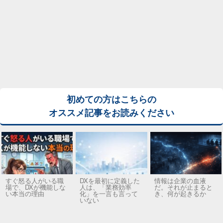
初めての方はこちらの
オススメ記事をお読みください
すぐ怒る人がいる職
DXを最初に定義した
情報は企業の血液
場で、DXが機能しな
人は、「業務効率
だ。それが止まると
い本当の理由
化」を一言も言って
き、何が起きるか
いない