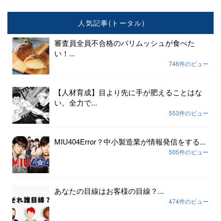
人気記事(トータル)
審査員全員不合格のパリムッシュが食べた
い！...
746件のビュー
【人材育成】目より先に手が肥えることはな
い。全力で...
553件のビュー
MIU404Error？中小製造業が情報発信をする...
505件のビュー
あなたの目線はお客様の目線？...
474件のビュー