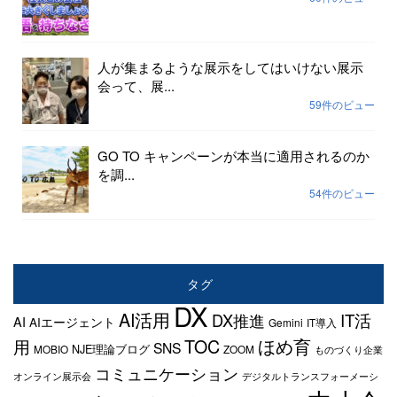
人が集まるような展示をしてはいけない展示
会って、展...
59件のビュー
GO TO キャンペーンが本当に適用されるのか
を調...
54件のビュー
タグ
DX
AI活用
IT活
DX推進
AI
AIエージェント
Gemini
IT導入
TOC
ほめ育
用
SNS
NJE理論ブログ
MOBIO
ZOOM
ものづくり企業
コミュニケーション
オンライン展示会
デジタルトランスフォーメーシ