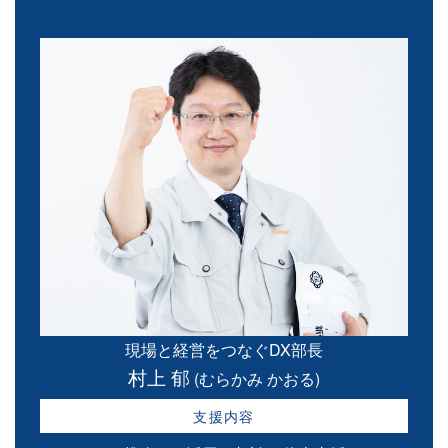
現場と経営をつなぐDX部長
村上 郁
(むらかみ かおる)
支援内容