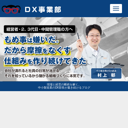
Toggl
navig
現場と経営の断絶を解く。
中小製造業のDX部長が書き続けるブログ