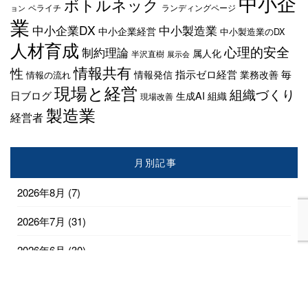
中小企
ボトルネック
ペライチ
ランディングページ
ョン
業
中小企業DX
中小製造業
中小企業経営
中小製造業のDX
人材育成
心理的安全
制約理論
属人化
半沢直樹
展示会
情報共有
性
指示ゼロ経営
毎
情報発信
業務改善
情報の流れ
現場と経営
組織づくり
日ブログ
生成AI
組織
現場改善
製造業
経営者
月別記事
2026年8月
(7)
2026年7月
(31)
2026年6月
(30)
2026年5月
(31)
2026年4月
(28)