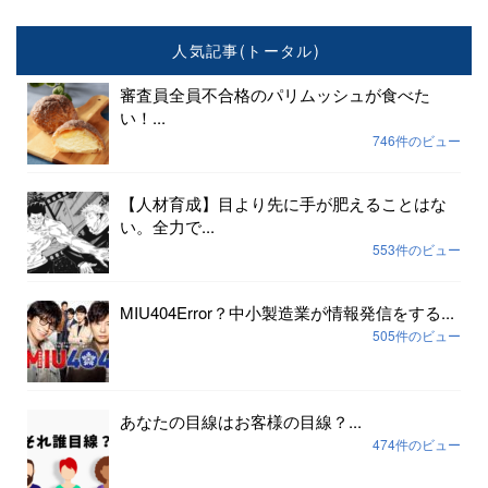
人気記事(トータル)
審査員全員不合格のパリムッシュが食べた
い！...
746件のビュー
【人材育成】目より先に手が肥えることはな
い。全力で...
553件のビュー
MIU404Error？中小製造業が情報発信をする...
505件のビュー
あなたの目線はお客様の目線？...
474件のビュー