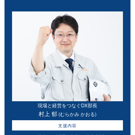
現場と経営をつなぐDX部長
村上 郁
(むらかみ かおる)
支援内容