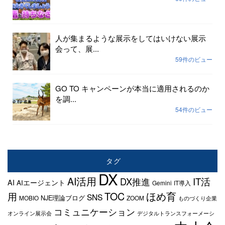
人が集まるような展示をしてはいけない展示
会って、展...
59件のビュー
GO TO キャンペーンが本当に適用されるのか
を調...
54件のビュー
タグ
DX
AI活用
IT活
DX推進
AI
AIエージェント
Gemini
IT導入
TOC
ほめ育
用
SNS
NJE理論ブログ
MOBIO
ZOOM
ものづくり企業
コミュニケーション
オンライン展示会
デジタルトランスフォーメーシ