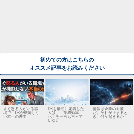
初めての方はこちらの
オススメ記事をお読みください
すぐ怒る人がいる職
DXを最初に定義した
情報は企業の血液
場で、DXが機能しな
人は、「業務効率
だ。それが止まると
い本当の理由
化」を一言も言って
き、何が起きるか
いない