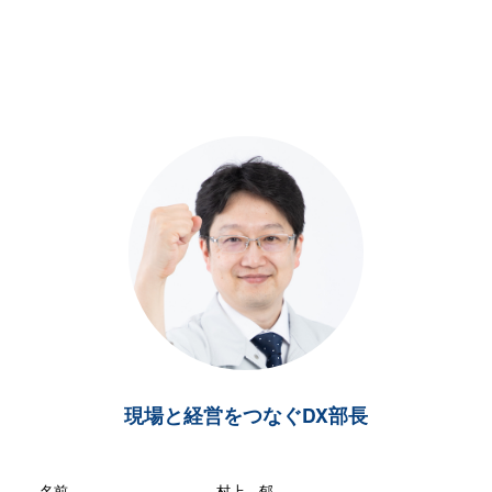
現場と経営をつなぐDX部長
名前
村上 郁