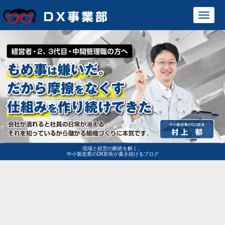
Toggl
navig
現場と経営の断絶を解く。
中小製造業のDX部長が書き続けるブログ