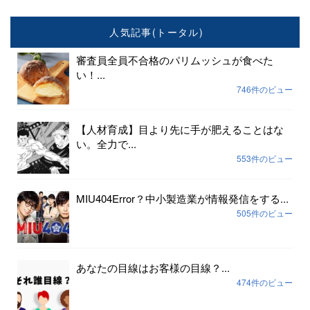
人気記事(トータル)
審査員全員不合格のパリムッシュが食べた
い！...
746件のビュー
【人材育成】目より先に手が肥えることはな
い。全力で...
553件のビュー
MIU404Error？中小製造業が情報発信をする...
505件のビュー
あなたの目線はお客様の目線？...
474件のビュー