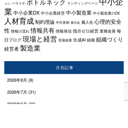
中小企
ボトルネック
ペライチ
ランディングページ
ョン
業
中小企業DX
中小製造業
中小企業経営
中小製造業のDX
人材育成
心理的安全
制約理論
属人化
半沢直樹
展示会
情報共有
性
指示ゼロ経営
毎
情報発信
業務改善
情報の流れ
現場と経営
組織づくり
日ブログ
生成AI
組織
現場改善
製造業
経営者
月別記事
2026年8月
(8)
2026年7月
(31)
2026年6月
(30)
2026年5月
(31)
2026年4月
(28)