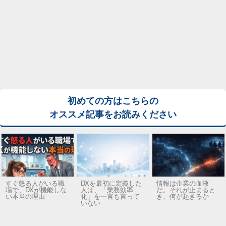
初めての方はこちらの
オススメ記事をお読みください
すぐ怒る人がいる職
DXを最初に定義した
情報は企業の血液
場で、DXが機能しな
人は、「業務効率
だ。それが止まると
い本当の理由
化」を一言も言って
き、何が起きるか
いない