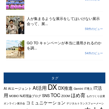
人が集まるような展示をしてはいけない展示
会って、展...
59件のビュー
GO TO キャンペーンが本当に適用されるのか
を調...
54件のビュー
タグ
DX
AI活用
IT活
DX推進
AI
AIエージェント
Gemini
IT導入
TOC
ほめ育
用
SNS
NJE理論ブログ
MOBIO
ZOOM
ものづくり企業
コミュニケーション
オンライン展示会
デジタルトランスフォーメーシ