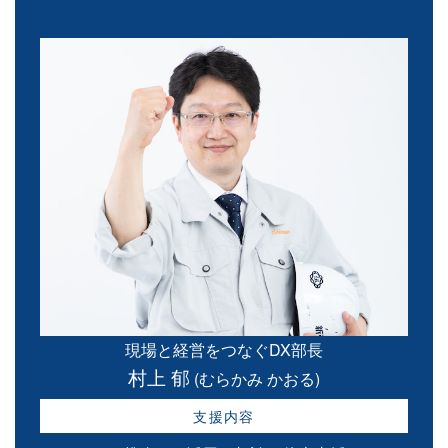
現場と経営をつなぐDX部長
村上 郁
(むらかみ かおる)
支援内容