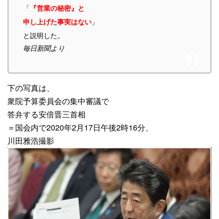
「
『営業の秘密』と
」
申し上げた事実はない
と説明した。
毎日新聞より
下の写真は、
衆院予算委員会の集中審議で
答弁する安倍晋三首相
＝国会内で2020年2月17日午後2時16分、
川田雅浩撮影