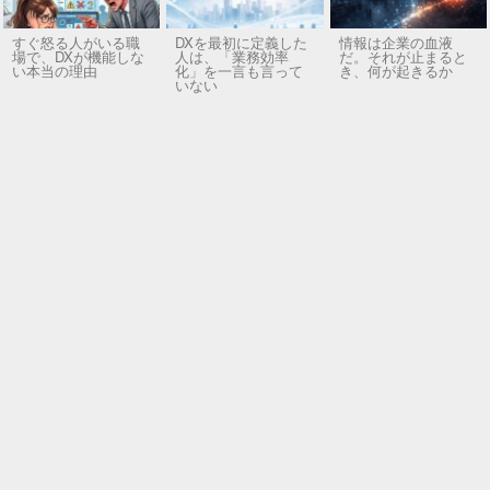
すぐ怒る人がいる職
DXを最初に定義した
情報は企業の血液
場で、DXが機能しな
人は、「業務効率
だ。それが止まると
い本当の理由
化」を一言も言って
き、何が起きるか
いない