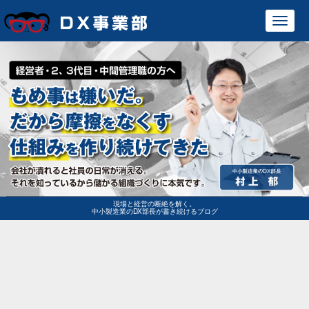
Toggl
navig
現場と経営の断絶を解く。
中小製造業のDX部長が書き続けるブログ