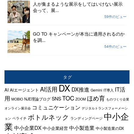
人が集まるような展示をしてはいけない展示
会って、展...
59件のビュー
GO TO キャンペーンが本当に適用されるのか
を調...
54件のビュー
タグ
DX
AI活用
IT活
DX推進
AI
AIエージェント
Gemini
IT導入
TOC
ほめ育
用
SNS
NJE理論ブログ
MOBIO
ZOOM
ものづくり企業
コミュニケーション
オンライン展示会
デジタルトランスフォーメーシ
中小企
ボトルネック
ペライチ
ランディングページ
ョン
業
中小企業DX
中小製造業
中小企業経営
中小製造業のDX