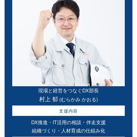
現場と経営をつなぐDX部長
村上 郁
(むらかみ かおる)
支援内容
DX推進・IT活用の相談・伴走支援
組織づくり・人材育成の仕組み化