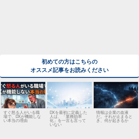
初めての方はこちらの
オススメ記事をお読みください
すぐ怒る人がいる職
DXを最初に定義した
情報は企業の血液
場で、DXが機能しな
人は、「業務効率
だ。それが止まると
い本当の理由
化」を一言も言って
き、何が起きるか
いない