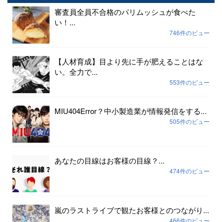
審査員全員不合格のパリムッシュが食べた
い！...
746件のビュー
【人材育成】目より先に手が肥えることはな
い。全力で...
553件のビュー
MIU404Error？中小製造業が情報発信をする...
505件のビュー
あなたの目線はお客様の目線？...
474件のビュー
嵐のラストライブで観たお客様とのつながり...
466件のビュー