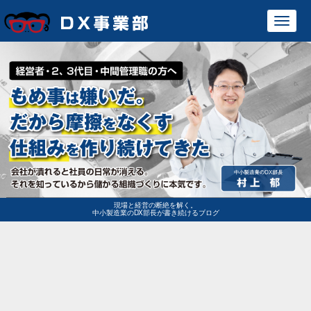
Toggl
navig
現場と経営の断絶を解く。
中小製造業のDX部長が書き続けるブログ