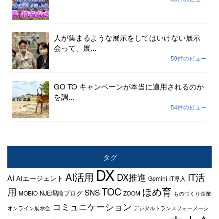
人が集まるような展示をしてはいけない展示
会って、展...
59件のビュー
GO TO キャンペーンが本当に適用されるのか
を調...
54件のビュー
タグ
DX
AI活用
IT活
DX推進
AI
AIエージェント
Gemini
IT導入
TOC
ほめ育
用
SNS
NJE理論ブログ
MOBIO
ZOOM
ものづくり企業
コミュニケーション
オンライン展示会
デジタルトランスフォーメーシ