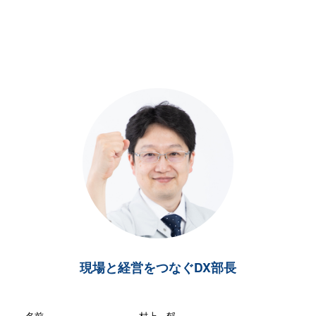
現場と経営をつなぐDX部長
名前
村上 郁