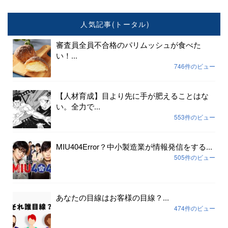
人気記事(トータル)
審査員全員不合格のパリムッシュが食べた
い！...
746件のビュー
【人材育成】目より先に手が肥えることはな
い。全力で...
553件のビュー
MIU404Error？中小製造業が情報発信をする...
505件のビュー
あなたの目線はお客様の目線？...
474件のビュー