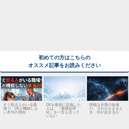
初めての方はこちらの
オススメ記事をお読みください
すぐ怒る人がいる職
DXを最初に定義した
情報は企業の血液
場で、DXが機能しな
人は、「業務効率
だ。それが止まると
い本当の理由
化」を一言も言って
き、何が起きるか
いない