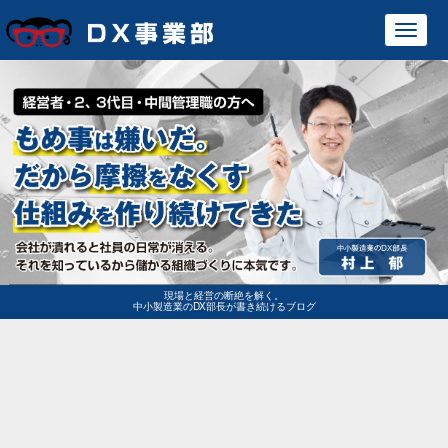
Toggl
navig
現場と経営の断絶を解く。
中小製造業のDX部長が書き続けるブログ