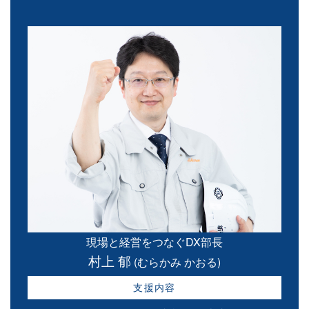
現場と経営をつなぐDX部長
村上 郁
(むらかみ かおる)
支援内容