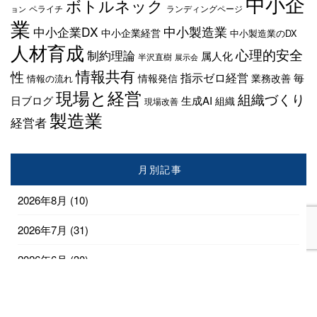
中小企
ボトルネック
ペライチ
ランディングページ
ョン
業
中小製造業
中小企業DX
中小企業経営
中小製造業のDX
人材育成
心理的安全
制約理論
属人化
半沢直樹
展示会
情報共有
性
指示ゼロ経営
毎
情報発信
業務改善
情報の流れ
現場と経営
組織づくり
日ブログ
生成AI
組織
現場改善
製造業
経営者
月別記事
2026年8月
(10)
2026年7月
(31)
2026年6月
(30)
2026年5月
(31)