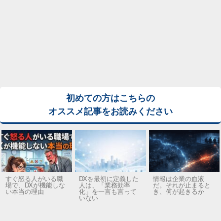
初めての方はこちらの
オススメ記事をお読みください
すぐ怒る人がいる職
DXを最初に定義した
情報は企業の血液
場で、DXが機能しな
人は、「業務効率
だ。それが止まると
い本当の理由
化」を一言も言って
き、何が起きるか
いない