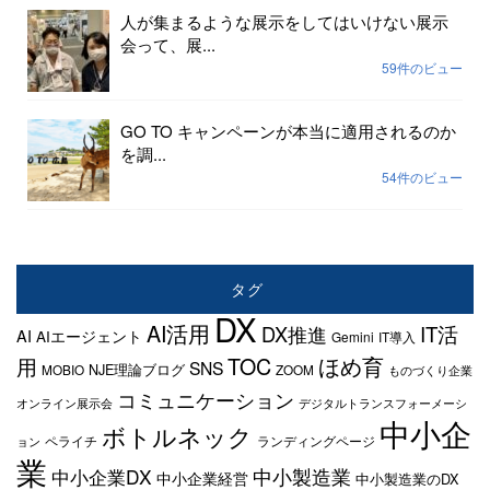
人が集まるような展示をしてはいけない展示
会って、展...
59件のビュー
GO TO キャンペーンが本当に適用されるのか
を調...
54件のビュー
タグ
DX
AI活用
IT活
DX推進
AI
AIエージェント
Gemini
IT導入
TOC
ほめ育
用
SNS
NJE理論ブログ
MOBIO
ZOOM
ものづくり企業
コミュニケーション
オンライン展示会
デジタルトランスフォーメーシ
中小企
ボトルネック
ペライチ
ランディングページ
ョン
業
中小企業DX
中小製造業
中小企業経営
中小製造業のDX