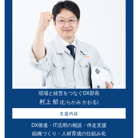
現場と経営をつなぐDX部長
村上 郁
(むらかみ かおる)
支援内容
DX推進・IT活用の相談・伴走支援
組織づくり・人材育成の仕組み化