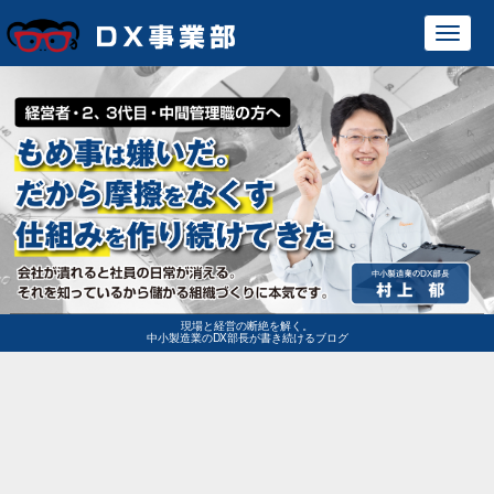
Toggl
navig
現場と経営の断絶を解く。
中小製造業のDX部長が書き続けるブログ