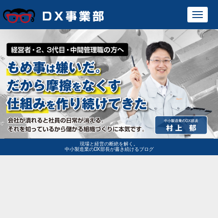
Toggl
navig
現場と経営の断絶を解く。
中小製造業のDX部長が書き続けるブログ