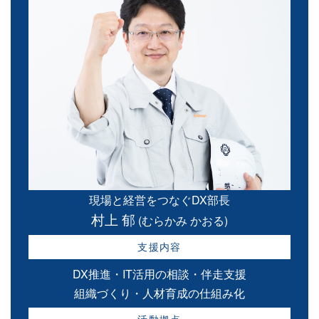
現場と経営をつなぐDX部長
村上 郁
(むらかみ かおる)
支援内容
DX推進・IT活用の相談・伴走支援
組織づくり・人材育成の仕組み化