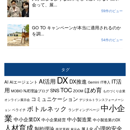
会って、展...
59件のビュー
GO TO キャンペーンが本当に適用されるのか
を調...
54件のビュー
タグ
DX
AI活用
IT活
DX推進
AI
AIエージェント
Gemini
IT導入
TOC
ほめ育
用
SNS
NJE理論ブログ
MOBIO
ZOOM
ものづくり企業
コミュニケーション
オンライン展示会
デジタルトランスフォーメーシ
中小企
ボトルネック
ペライチ
ランディングページ
ョン
業
中小企業DX
中小製造業
中小企業経営
中小製造業のDX
人材育成
心理的安全
制約理論
属人化
半沢直樹
展示会