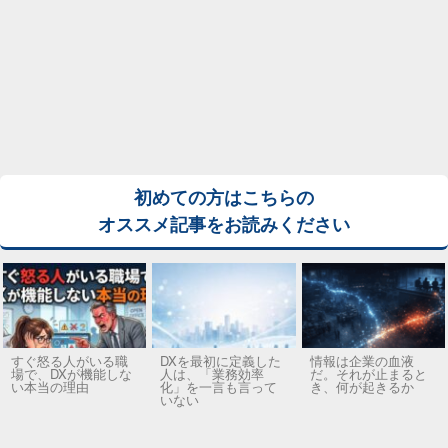
初めての方はこちらの
オススメ記事をお読みください
すぐ怒る人がいる職
DXを最初に定義した
情報は企業の血液
場で、DXが機能しな
人は、「業務効率
だ。それが止まると
い本当の理由
化」を一言も言って
き、何が起きるか
いない