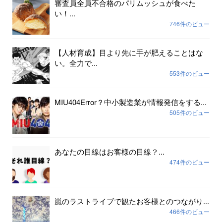
審査員全員不合格のパリムッシュが食べた
い！...
746件のビュー
【人材育成】目より先に手が肥えることはな
い。全力で...
553件のビュー
MIU404Error？中小製造業が情報発信をする...
505件のビュー
あなたの目線はお客様の目線？...
474件のビュー
嵐のラストライブで観たお客様とのつながり...
466件のビュー