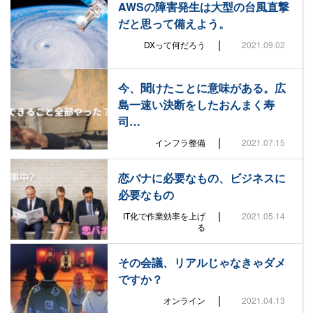
AWSの障害発生は大型の台風直撃
だと思って備えよう。
|
DXって何だろう
2021.09.02
今、聞けたことに意味がある。広
島一速い決断をしたおんまく寿
司…
|
インフラ整備
2021.07.15
恋バナに必要なもの、ビジネスに
必要なもの
|
IT化で作業効率を上げ
2021.05.14
る
その会議、リアルじゃなきゃダメ
ですか？
|
オンライン
2021.04.13