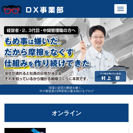
Toggl
navig
現場と経営の断絶を解く。
中小製造業のDX部長が書き続けるブログ
オンライン