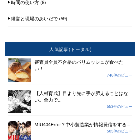
時間の使い方
(8)
経営と現場のあいだで
(59)
人気記事(トータル)
審査員全員不合格のパリムッシュが食べた
い！...
746件のビュー
【人材育成】目より先に手が肥えることはな
い。全力で...
553件のビュー
MIU404Error？中小製造業が情報発信をする...
505件のビュー