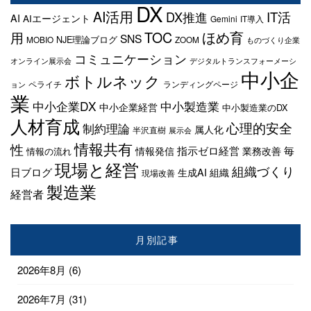
DX
AI活用
IT活
DX推進
AI
AIエージェント
Gemini
IT導入
TOC
ほめ育
用
SNS
NJE理論ブログ
MOBIO
ZOOM
ものづくり企業
コミュニケーション
オンライン展示会
デジタルトランスフォーメーシ
中小企
ボトルネック
ペライチ
ランディングページ
ョン
業
中小企業DX
中小製造業
中小企業経営
中小製造業のDX
人材育成
心理的安全
制約理論
属人化
半沢直樹
展示会
情報共有
性
指示ゼロ経営
毎
情報発信
業務改善
情報の流れ
現場と経営
組織づくり
日ブログ
生成AI
組織
現場改善
製造業
経営者
月別記事
2026年8月
(6)
2026年7月
(31)