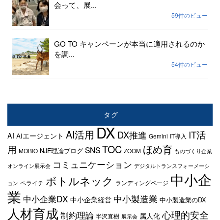
会って、展...
59件のビュー
GO TO キャンペーンが本当に適用されるのか
を調...
54件のビュー
タグ
DX
AI活用
IT活
DX推進
AI
AIエージェント
Gemini
IT導入
TOC
ほめ育
用
SNS
NJE理論ブログ
MOBIO
ZOOM
ものづくり企業
コミュニケーション
オンライン展示会
デジタルトランスフォーメーシ
中小企
ボトルネック
ペライチ
ランディングページ
ョン
業
中小企業DX
中小製造業
中小企業経営
中小製造業のDX
人材育成
心理的安全
制約理論
属人化
半沢直樹
展示会