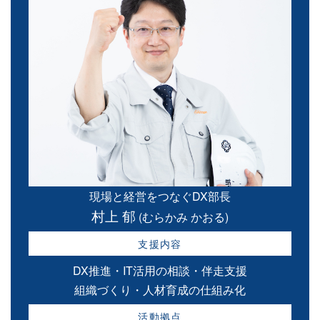
現場と経営をつなぐDX部長
村上 郁
(むらかみ かおる)
支援内容
DX推進・IT活用の相談・伴走支援
組織づくり・人材育成の仕組み化
活動拠点