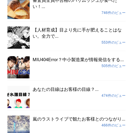
い！...
746件のビュー
【人材育成】目より先に手が肥えることはな
い。全力で...
553件のビュー
MIU404Error？中小製造業が情報発信をする...
505件のビュー
あなたの目線はお客様の目線？...
474件のビュー
嵐のラストライブで観たお客様とのつながり...
466件のビュー