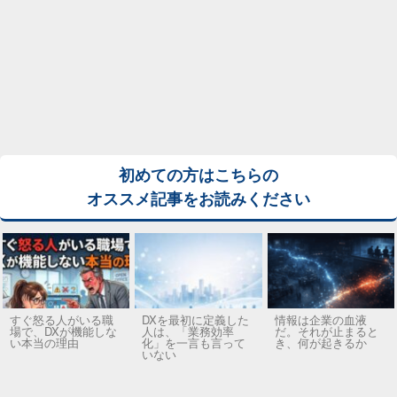
初めての方はこちらの
オススメ記事をお読みください
すぐ怒る人がいる職
DXを最初に定義した
情報は企業の血液
場で、DXが機能しな
人は、「業務効率
だ。それが止まると
い本当の理由
化」を一言も言って
き、何が起きるか
いない