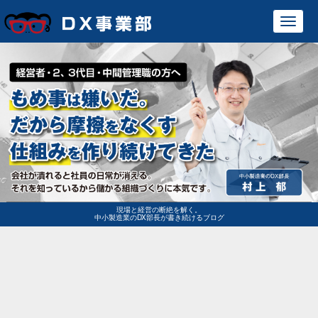
Toggl
navig
現場と経営の断絶を解く。
中小製造業のDX部長が書き続けるブログ