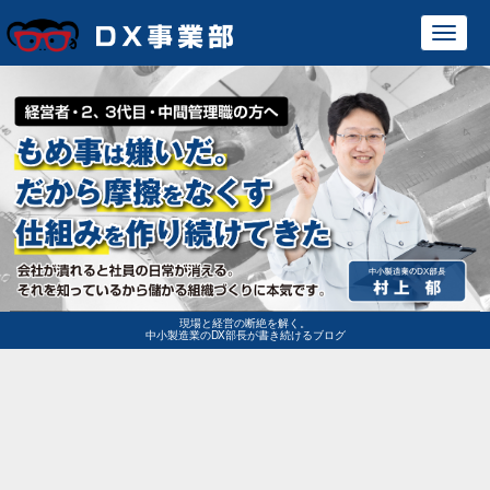
Toggl
navig
現場と経営の断絶を解く。
中小製造業のDX部長が書き続けるブログ