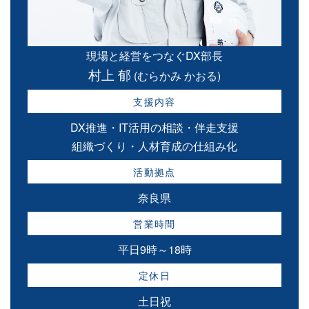
現場と経営をつなぐDX部長
村上 郁
(むらかみ かおる)
支援内容
DX推進・IT活用の相談・伴走支援
組織づくり・人材育成の仕組み化
活動拠点
奈良県
営業時間
平日9時～18時
定休日
土日祝