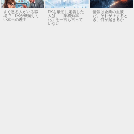
すぐ怒る人がいる職
DXを最初に定義した
情報は企業の血液
場で、DXが機能しな
人は、「業務効率
だ。それが止まると
い本当の理由
化」を一言も言って
き、何が起きるか
いない