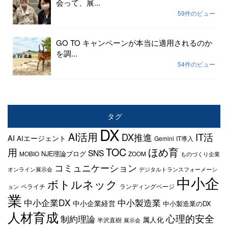
会って、展...
59件のビュー
GO TO キャンペーンが本当に適用されるのか
を調...
54件のビュー
タグ
DX
AI活用
IT活
DX推進
AI
AIエージェント
Gemini
IT導入
TOC
ほめ育
用
SNS
NJE理論ブログ
MOBIO
ZOOM
ものづくり企業
コミュニケーション
オンライン展示会
デジタルトランスフォーメーシ
中小企
ボトルネック
ペライチ
ランディングページ
ョン
業
中小企業DX
中小製造業
中小企業経営
中小製造業のDX
人材育成
心理的安全
制約理論
属人化
半沢直樹
展示会