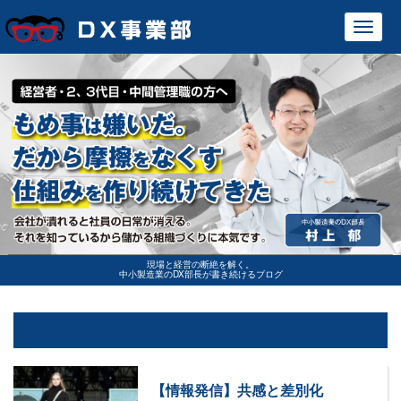
Toggl
navig
現場と経営の断絶を解く。
中小製造業のDX部長が書き続けるブログ
【情報発信】共感と差別化