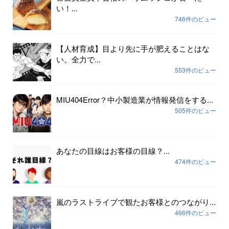
い！...
746件のビュー
【人材育成】目より先に手が肥えることはな
い。全力で...
553件のビュー
MIU404Error？中小製造業が情報発信をする...
505件のビュー
あなたの目線はお客様の目線？...
474件のビュー
嵐のラストライブで観たお客様とのつながり...
466件のビュー