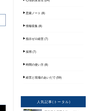
思索ノート
(8)
情報収集
(8)
指示ゼロ経営
(7)
採用
(7)
時間の使い方
(8)
経営と現場のあいだで
(59)
人気記事(トータル)