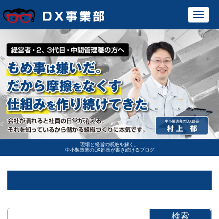
Toggl
navig
現場と経営の断絶を解く。
中小製造業のDX部長が書き続けるブログ