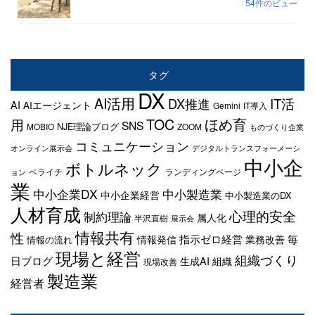
54件のビュー
タグ
DX
AI活用
IT活
DX推進
AI
AIエージェント
Gemini
IT導入
TOC
ほめ育
用
SNS
NJE理論ブログ
MOBIO
ZOOM
ものづくり企業
コミュニケーション
オンライン展示会
デジタルトランスフォーメーシ
中小企
ボトルネック
ペライチ
ランディングページ
ョン
業
中小企業DX
中小製造業
中小企業経営
中小製造業のDX
人材育成
心理的安全
制約理論
属人化
半沢直樹
展示会
情報共有
性
指示ゼロ経営
毎
情報発信
業務改善
情報の流れ
現場と経営
組織づくり
日ブログ
生成AI
組織
現場改善
製造業
経営者