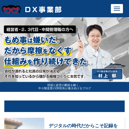
Toggl
navig
現場と経営の断絶を解く。
中小製造業のDX部長が書き続けるブログ
デジタルの時代だからこそ記録を