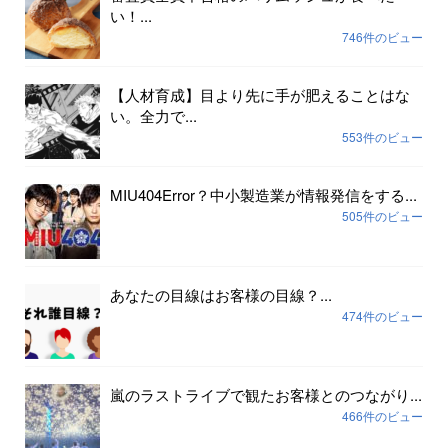
い！...
746件のビュー
【人材育成】目より先に手が肥えることはな
い。全力で...
553件のビュー
MIU404Error？中小製造業が情報発信をする...
505件のビュー
あなたの目線はお客様の目線？...
474件のビュー
嵐のラストライブで観たお客様とのつながり...
466件のビュー