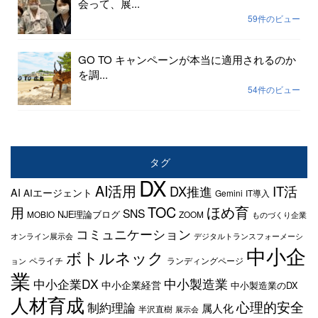
会って、展...
59件のビュー
GO TO キャンペーンが本当に適用されるのか
を調...
54件のビュー
タグ
DX
AI活用
IT活
DX推進
AI
AIエージェント
Gemini
IT導入
TOC
ほめ育
用
SNS
NJE理論ブログ
MOBIO
ZOOM
ものづくり企業
コミュニケーション
オンライン展示会
デジタルトランスフォーメーシ
中小企
ボトルネック
ペライチ
ランディングページ
ョン
業
中小製造業
中小企業DX
中小企業経営
中小製造業のDX
人材育成
心理的安全
制約理論
属人化
半沢直樹
展示会