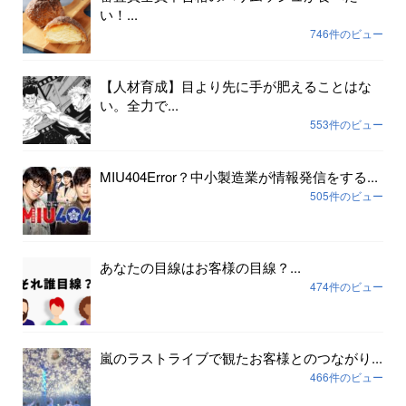
い！...
746件のビュー
【人材育成】目より先に手が肥えることはな
い。全力で...
553件のビュー
MIU404Error？中小製造業が情報発信をする...
505件のビュー
あなたの目線はお客様の目線？...
474件のビュー
嵐のラストライブで観たお客様とのつながり...
466件のビュー