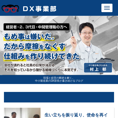
Toggl
navig
現場と経営の断絶を解く。
中小製造業のDX部長が書き続けるブログ
生い立ちを振り返り、使命を再イ