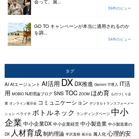
会って、展...
59件のビュー
GO TO キャンペーンが本当に適用されるのか
を調...
54件のビュー
タグ
DX
AI活用
IT活
DX推進
AI
AIエージェント
Gemini
IT導入
TOC
ほめ育
用
SNS
NJE理論ブログ
MOBIO
ZOOM
ものづくり企
コミュニケーション
業
オンライン展示会
デジタルトランスフォーメー
中小
ボトルネック
ペライチ
ランディングページ
ション
企業
中小企業DX
中小製造業
中小企業経営
中小製造業の
人材育成
心理的安
制約理論
属人化
DX
半沢直樹
展示会