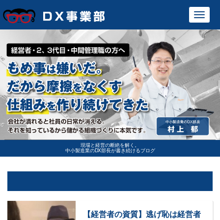
Toggl
navig
現場と経営の断絶を解く。
中小製造業のDX部長が書き続けるブログ
【経営者の資質】逃げ恥は経営者