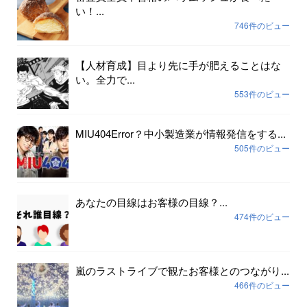
い！...
746件のビュー
【人材育成】目より先に手が肥えることはな
い。全力で...
553件のビュー
MIU404Error？中小製造業が情報発信をする...
505件のビュー
あなたの目線はお客様の目線？...
474件のビュー
嵐のラストライブで観たお客様とのつながり...
466件のビュー