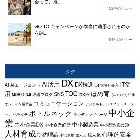
会って、展...
59件のビュー
GO TO キャンペーンが本当に適用されるのか
を調...
54件のビュー
タグ
DX
AI活用
IT活
DX推進
AI
AIエージェント
Gemini
IT導入
TOC
ほめ育
用
SNS
NJE理論ブログ
MOBIO
ZOOM
ものづくり企業
コミュニケーション
オンライン展示会
デジタルトランスフォーメーシ
中小企
ボトルネック
ペライチ
ランディングページ
ョン
業
中小企業DX
中小製造業
中小企業経営
中小製造業のDX
人材育成
心理的安全
制約理論
属人化
半沢直樹
展示会