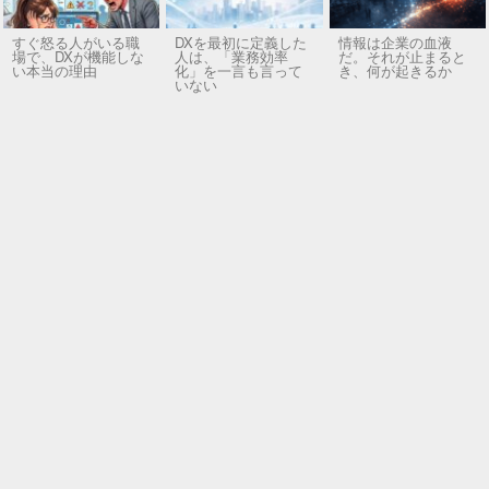
すぐ怒る人がいる職
DXを最初に定義した
情報は企業の血液
場で、DXが機能しな
人は、「業務効率
だ。それが止まると
い本当の理由
化」を一言も言って
き、何が起きるか
いない