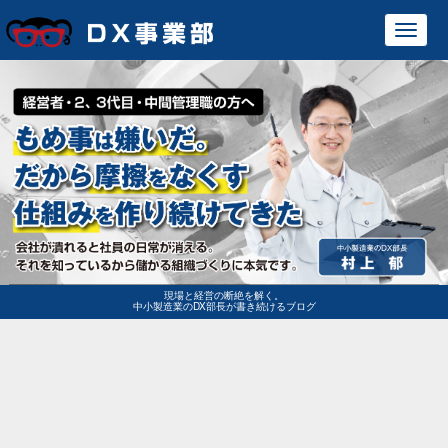
Toggl
navig
現場と経営の断絶を解く。
中小製造業のDX部長が書き続けるブログ