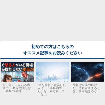
初めての方はこちらの
オススメ記事をお読みください
すぐ怒る人がいる職
DXを最初に定義した
情報は企業の血液
場で、DXが機能しな
人は、「業務効率
だ。それが止まると
い本当の理由
化」を一言も言って
き、何が起きるか
いない