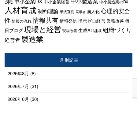
中小企業DX
中小製造業
中小企業経営
中小製造業のDX
人材育成
心理的安全
制約理論
属人化
半沢直樹
展示会
情報共有
性
指示ゼロ経営
毎
情報発信
業務改善
情報の流れ
現場と経営
組織づくり
日ブログ
生成AI
組織
現場改善
製造業
経営者
月別記事
2026年8月
(8)
2026年7月
(31)
2026年6月
(30)
2026年5月
(31)
2026年4月
(28)