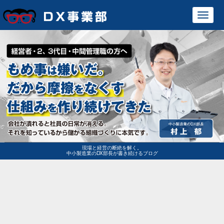
Toggl
navig
現場と経営の断絶を解く。
中小製造業のDX部長が書き続けるブログ