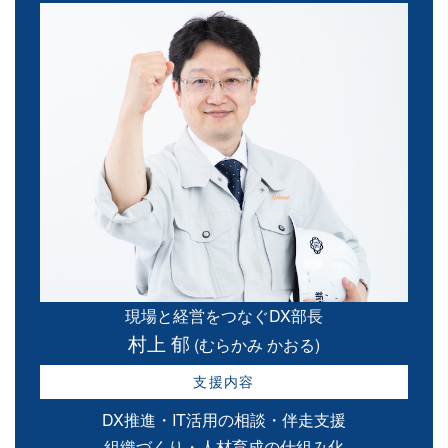
現場と経営をつなぐDX部長
村上 郁
(むらかみ かおる)
支援内容
DX推進・IT活用の相談・伴走支援
組織づくり・人材育成の仕組み化