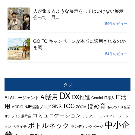
人が集まるような展示をしてはいけない展示
会って、展...
59件のビュー
GO TO キャンペーンが本当に適用されるのか
を調...
54件のビュー
タグ
DX
AI活用
IT活
DX推進
AI
AIエージェント
Gemini
IT導入
TOC
ほめ育
用
SNS
NJE理論ブログ
MOBIO
ZOOM
ものづくり企業
コミュニケーション
オンライン展示会
デジタルトランスフォーメーシ
中小企
ボトルネック
ペライチ
ランディングページ
ョン
業