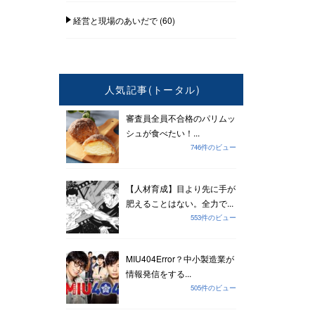
経営と現場のあいだで
(60)
人気記事(トータル)
審査員全員不合格のパリムッ
シュが食べたい！...
746件のビュー
【人材育成】目より先に手が
肥えることはない。全力で...
553件のビュー
MIU404Error？中小製造業が
情報発信をする...
505件のビュー