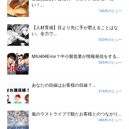
い！...
746件のビュー
【人材育成】目より先に手が肥えることはな
い。全力で...
553件のビュー
MIU404Error？中小製造業が情報発信をする...
505件のビュー
あなたの目線はお客様の目線？...
474件のビュー
嵐のラストライブで観たお客様とのつながり...
466件のビュー