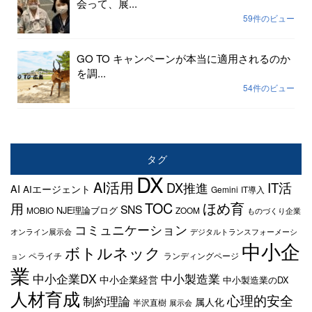
会って、展...
59件のビュー
GO TO キャンペーンが本当に適用されるのか
を調...
54件のビュー
タグ
DX
AI活用
IT活
DX推進
AI
AIエージェント
Gemini
IT導入
TOC
ほめ育
用
SNS
NJE理論ブログ
MOBIO
ZOOM
ものづくり企業
コミュニケーション
オンライン展示会
デジタルトランスフォーメーシ
中小企
ボトルネック
ペライチ
ランディングページ
ョン
業
中小企業DX
中小製造業
中小企業経営
中小製造業のDX
人材育成
心理的安全
制約理論
属人化
半沢直樹
展示会