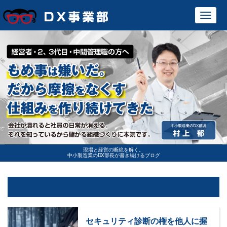
Toggl
navig
現場と経営の断絶を解く。
中小製造業のDX部長が書き続けるブログ
セキュリティ診断の権を他人に握