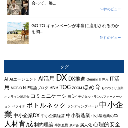
会って、展...
59件のビュー
GO TO キャンペーンが本当に適用されるのか
を調...
54件のビュー
タグ
DX
AI活用
IT活
DX推進
AI
AIエージェント
Gemini
IT導入
TOC
ほめ育
用
SNS
NJE理論ブログ
MOBIO
ZOOM
ものづくり企業
コミュニケーション
オンライン展示会
デジタルトランスフォーメーシ
中小企
ボトルネック
ペライチ
ランディングページ
ョン
業
中小企業DX
中小製造業
中小企業経営
中小製造業のDX
人材育成
心理的安全
制約理論
属人化
半沢直樹
展示会