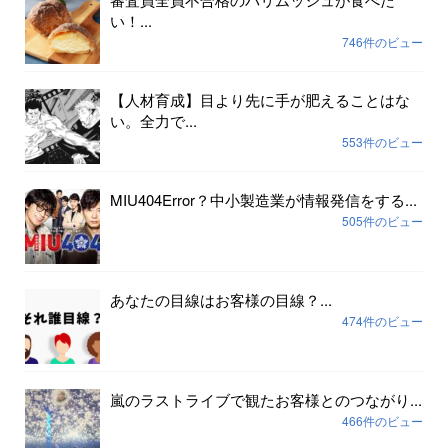
い！...
746件のビュー
【人材育成】目より先に手が肥えることはな
い。全力で...
553件のビュー
MIU404Error？中小製造業が情報発信をする...
505件のビュー
あなたの目線はお客様の目線？...
474件のビュー
嵐のラストライブで観たお客様とのつながり...
466件のビュー