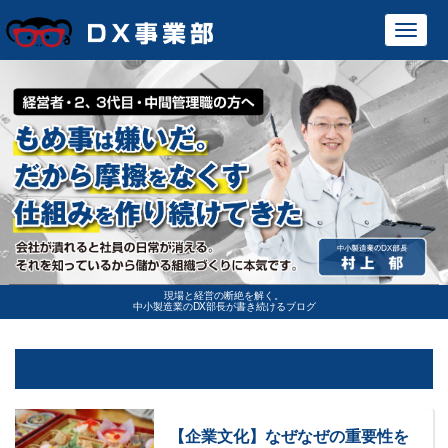
Toggl
navig
現場と経営の断絶を解く。
中小製造業のDX部長が書き続けるブログ
【企業文化】なぜなぜの重要性を