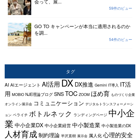
会って、展...
59件のビュー
GO TO キャンペーンが本当に適用されるのか
を調...
54件のビュー
タグ
DX
AI活用
IT活
DX推進
AI
AIエージェント
Gemini
IT導入
TOC
ほめ育
用
SNS
NJE理論ブログ
MOBIO
ZOOM
ものづくり企業
コミュニケーション
オンライン展示会
デジタルトランスフォーメーシ
中小企
ボトルネック
ペライチ
ランディングページ
ョン
業
中小企業DX
中小製造業
中小企業経営
中小製造業のDX
人材育成
心理的安全
制約理論
属人化
半沢直樹
展示会