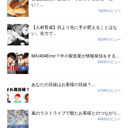
い！...
746件のビュー
【人材育成】目より先に手が肥えることはな
い。全力で...
553件のビュー
MIU404Error？中小製造業が情報発信をする...
505件のビュー
あなたの目線はお客様の目線？...
474件のビュー
嵐のラストライブで観たお客様とのつながり...
466件のビュー