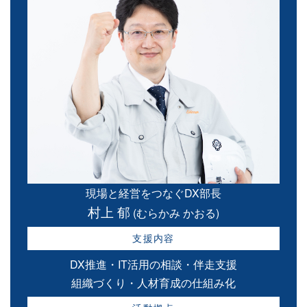
現場と経営をつなぐDX部長
村上 郁
(むらかみ かおる)
支援内容
DX推進・IT活用の相談・伴走支援
組織づくり・人材育成の仕組み化