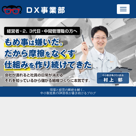
Toggl
navig
現場と経営の断絶を解く。
中小製造業のDX部長が書き続けるブログ