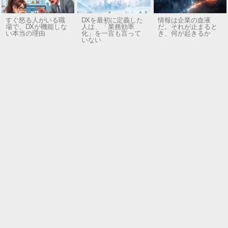
すぐ怒る人がいる職
DXを最初に定義した
情報は企業の血液
場で、DXが機能しな
人は、「業務効率
だ。それが止まると
い本当の理由
化」を一言も言って
き、何が起きるか
いない