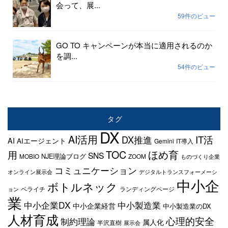
会って、展...
59件のビュー
GO TO キャンペーンが本当に適用されるのか
を調...
54件のビュー
タグ
DX
AI活用
IT活
DX推進
AI
AIエージェント
Gemini
IT導入
TOC
ほめ育
用
SNS
NJE理論ブログ
MOBIO
ZOOM
ものづくり企業
コミュニケーション
オンライン展示会
デジタルトランスフォーメーシ
中小企
ボトルネック
ペライチ
ランディングページ
ョン
業
中小企業DX
中小製造業
中小企業経営
中小製造業のDX
人材育成
心理的安全
制約理論
属人化
半沢直樹
展示会