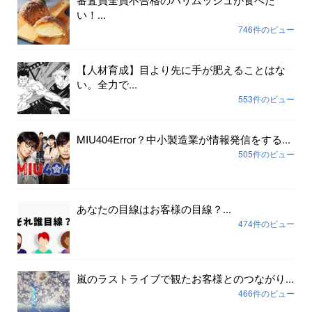
い！...
746件のビュー
【人材育成】目より先に手が肥えることはな
い。全力で...
553件のビュー
MIU404Error？中小製造業が情報発信をする...
505件のビュー
あなたの目線はお客様の目線？...
474件のビュー
嵐のラストライブで観たお客様とのつながり...
466件のビュー