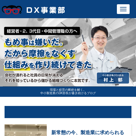
Toggl
navig
現場と経営の断絶を解く。
中小製造業のDX部長が書き続けるブログ
新常態の今、製造業に求められる