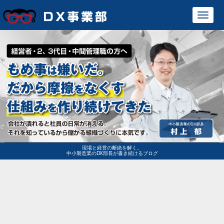
Toggl
navig
現場と経営の断絶を解く。
中小製造業のDX部長が書き続けるブログ