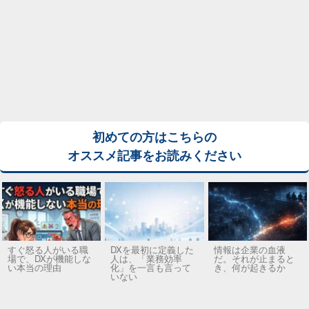
初めての方はこちらの
オススメ記事をお読みください
すぐ怒る人がいる職
DXを最初に定義した
情報は企業の血液
場で、DXが機能しな
人は、「業務効率
だ。それが止まると
い本当の理由
化」を一言も言って
き、何が起きるか
いない