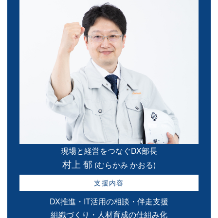
現場と経営をつなぐDX部長
村上 郁
(むらかみ かおる)
支援内容
DX推進・IT活用の相談・伴走支援
組織づくり・人材育成の仕組み化