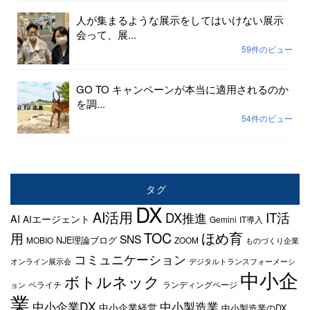
人が集まるような展示をしてはいけない展示
会って、展...
59件のビュー
GO TO キャンペーンが本当に適用されるのか
を調...
54件のビュー
タグ
DX
AI活用
IT活
DX推進
AI
AIエージェント
Gemini
IT導入
TOC
ほめ育
用
SNS
NJE理論ブログ
MOBIO
ZOOM
ものづくり企業
コミュニケーション
オンライン展示会
デジタルトランスフォーメーシ
中小企
ボトルネック
ペライチ
ランディングページ
ョン
業
中小企業DX
中小製造業
中小企業経営
中小製造業のDX