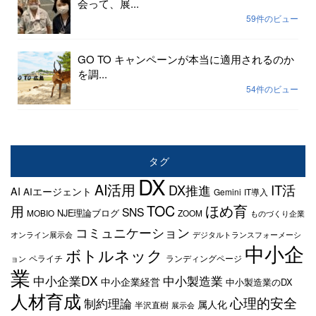
会って、展...
59件のビュー
GO TO キャンペーンが本当に適用されるのか
を調...
54件のビュー
タグ
DX
AI活用
IT活
DX推進
AI
AIエージェント
Gemini
IT導入
TOC
ほめ育
用
SNS
NJE理論ブログ
MOBIO
ZOOM
ものづくり企業
コミュニケーション
オンライン展示会
デジタルトランスフォーメーシ
中小企
ボトルネック
ペライチ
ランディングページ
ョン
業
中小企業DX
中小製造業
中小企業経営
中小製造業のDX
人材育成
心理的安全
制約理論
属人化
半沢直樹
展示会