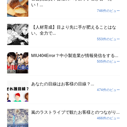
い！...
746件のビュー
【人材育成】目より先に手が肥えることはな
い。全力で...
553件のビュー
MIU404Error？中小製造業が情報発信をする...
505件のビュー
あなたの目線はお客様の目線？...
474件のビュー
嵐のラストライブで観たお客様とのつながり...
466件のビュー