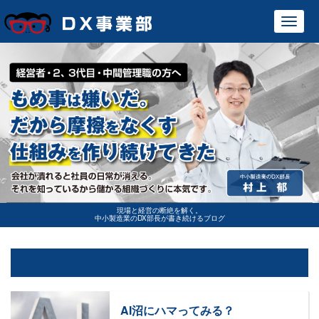
Toggl
navig
現場と経営の断絶を解く。
中小製造業のDX部長が書き続けるブログ
AI沼にハマってみる？