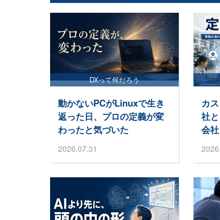
DXって何だろう
動かないPCがLinuxで生き
カス
返った日、プロの定義が変
社と
わったと気づいた
会社
2026.07.31
2026