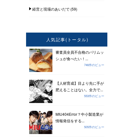
経営と現場のあいだで
(59)
人気記事(トータル)
審査員全員不合格のパリムッ
シュが食べたい！...
746件のビュー
【人材育成】目より先に手が
肥えることはない。全力で...
553件のビュー
MIU404Error？中小製造業が
情報発信をする...
505件のビュー