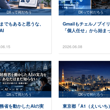
DXって何だろう
DXって何だろう
までもあると思うな、
Gmailもチェルノブイ
AI
「個人任せ」から始ま
.06.15
2026.06.08
DXって何だろう
DXって何だろう
務省を動かしたAIの実
東京都「A1（えいいち