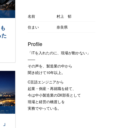
名前
村上 郁
リも
住まい
奈良県
った
Profile
「ITを入れたのに、現場が動かない」
——
その声を、製造業の中から
聞き続けて10年以上。
C言語エンジニアから
起業・倒産・再就職を経て、
今は中小製造業のDX部長として
現場と経営の橋渡しを
実務でやっている。
）」