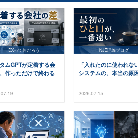
DXって何だろう
NJE理論ブログ
タムGPTが定着する会
「入れたのに使われな
、作っただけで終わる
システムの、本当の原
.07.19
2026.07.15