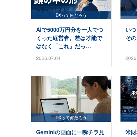
DXって何だろう
AIで5000万円分を一人でつ
いつ
くった経営者。差は才能で
その
はなく「これ」だっ…
2026.07.04
2026
DXって何だろう
Geminiの画面に一瞬チラ見
米財