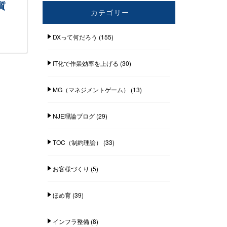
質
カテゴリー
DXって何だろう
(155)
IT化で作業効率を上げる
(30)
MG（マネジメントゲーム）
(13)
NJE理論ブログ
(29)
TOC（制約理論）
(33)
お客様づくり
(5)
ほめ育
(39)
インフラ整備
(8)