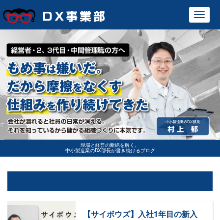
Toggl
navig
現場と経営の断絶を解く。
中小製造業のDX部長が書き続けるブログ
【サイボウズ】入社1年目の新入