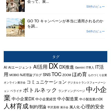
会って、展...
59件のビュー
GO TO キャンペーンが本当に適用されるのか
を調...
54件のビュー
タグ
DX
AI活用
IT活
DX推進
AI
AIエージェント
Gemini
IT導入
TOC
ほめ育
用
SNS
NJE理論ブログ
MOBIO
ZOOM
ものづくり企業
コミュニケーション
オンライン展示会
デジタルトランスフォーメーシ
中小企
ボトルネック
ペライチ
ランディングページ
ョン
業
中小企業DX
中小製造業
中小企業経営
中小製造業のDX
人材育成
心理的安全
制約理論
属人化
半沢直樹
展示会