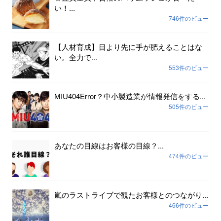
い！...
746件のビュー
【人材育成】目より先に手が肥えることはな
い。全力で...
553件のビュー
MIU404Error？中小製造業が情報発信をする...
505件のビュー
あなたの目線はお客様の目線？...
474件のビュー
嵐のラストライブで観たお客様とのつながり...
466件のビュー